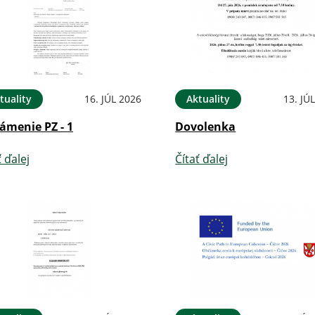
tuality
16. JÚL 2026
Aktuality
13. JÚ
ámenie PZ - 1
Dovolenka
ť ďalej
Čítať ďalej