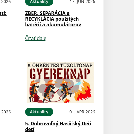
N 2026
Aktuality
17. JÚN 2026
ti:
ZBER, SEPARÁCIA a
RECYKLÁCIA použitých
batérií a akumulátorov
Čítať ďalej
N 2026
Aktuality
01. APR 2026
5. Dobrovoľný Hasičský Deň
detí