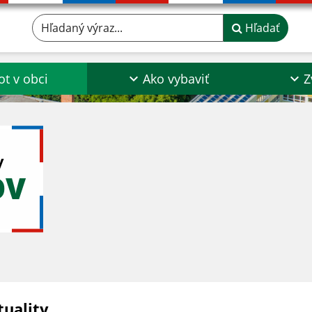
Hľadaný výraz...
Hľadať
ot v obci
Ako vybaviť
Z
y
OV
tuality