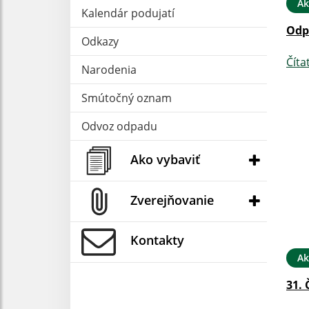
Ak
Kalendár podujatí
Odp
Odkazy
Číta
Narodenia
Smútočný oznam
Odvoz odpadu
Ako vybaviť
Zverejňovanie
Kontakty
Ak
31. 