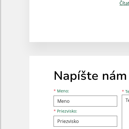
Číta
Napíšte nám
Meno
Priezvisko
E-mailová adresa
*
Meno:
*
Te
*
Priezvisko: