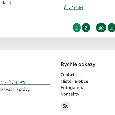
ť ďalej
Čítať ďalej
1
2
40
>
...
Rýchle odkazy
O obci
Text vašej správy...
História obce
xt vašej správy:
Fotogaléria
Kontakty