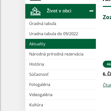
Život v obci
Zo
Úradná tabuľa
Uradna tabula do 09/2022
Aktuality
Národná prírodná rezervácia
História
Ak
6. Č
Súčasnosť
Fotogaléria
Číta
Videogaléria
Kultúra