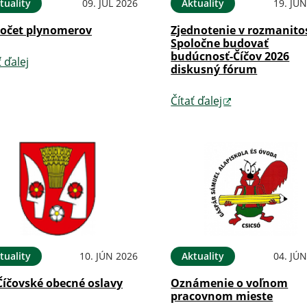
tuality
09. JÚL 2026
Aktuality
19. JÚ
očet plynomerov
Zjednotenie v rozmanitos
Spoločne budovať
budúcnosť-Číčov 2026
ť ďalej
diskusný fórum
Čítať ďalej
tuality
10. JÚN 2026
Aktuality
04. JÚ
Číčovské obecné oslavy
Oznámenie o voľnom
pracovnom mieste