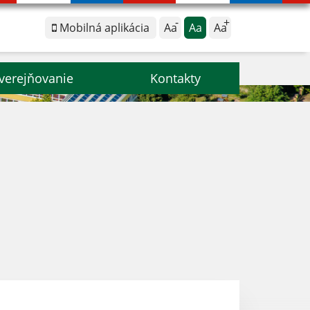
Mobilná aplikácia
Aa
Aa
Aa
verejňovanie
Kontakty