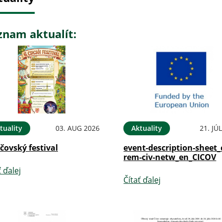
znam aktualít:
tuality
03. AUG 2026
Aktuality
21. JÚ
íčovský festival
event-description-sheet_
rem-civ-netw_en_CICOV
ť ďalej
Čítať ďalej