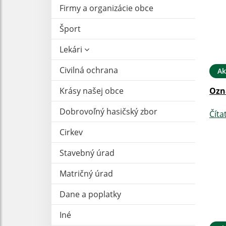
Firmy a organizácie obce
Šport
Lekári
Civilná ochrana
Ak
Krásy našej obce
Ozn
Dobrovoľný hasičský zbor
Číta
Cirkev
Stavebný úrad
Matričný úrad
Dane a poplatky
Iné