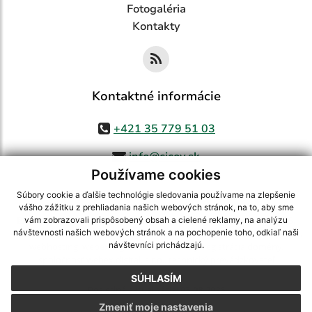
Fotogaléria
Kontakty
Kontaktné informácie
+421 35 779 51 03
info@cicov.sk
Používame cookies
Súbory cookie a ďalšie technológie sledovania používame na zlepšenie
vášho zážitku z prehliadania našich webových stránok, na to, aby sme
využite možnosť získavania aktuálnych informácií s využitím RSS
,
vám zobrazovali prispôsobený obsah a cielené reklamy, na analýzu
CMS systém (redakčný) systém ECHELON 2,
Mapa stránok
,
web portál
,
návštevnosti našich webových stránok a na pochopenie toho, odkiaľ naši
návštevníci prichádzajú.
webhosting
,
webex.digital, s.r.o.
,
domény
,
registrácia domény
,
spoločnosť webex.digital, s.r.o.
,
technický prevádzkovateľ
SÚHLASÍM
Posledná aktualizácia:
03.08.2026
Zmeniť moje nastavenia