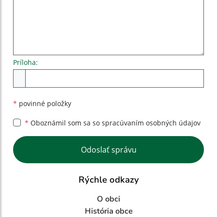
Príloha:
Príloha
*
povinné položky
*
Oboznámil som sa so
spracúvaním osobných údajov
Google reCaptcha Response
Odoslať správu
Rýchle odkazy
O obci
História obce