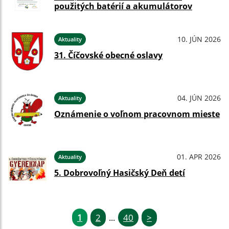
použitých batérií a akumulátorov
10. JÚN 2026
Aktuality
31. Číčovské obecné oslavy
04. JÚN 2026
Aktuality
Oznámenie o voľnom pracovnom mieste
01. APR 2026
Aktuality
5. Dobrovoľný Hasičský Deň detí
1
2
40
>
...