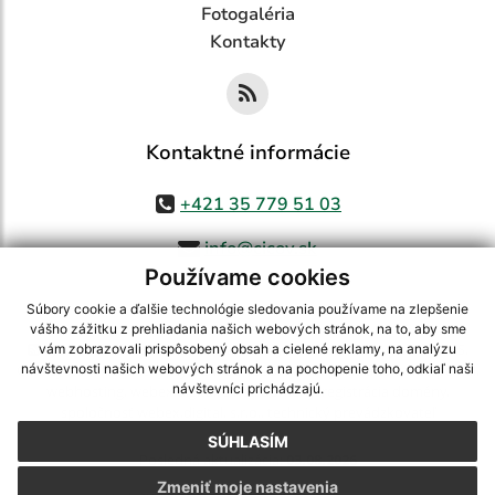
Fotogaléria
Kontakty
Kontaktné informácie
+421 35 779 51 03
info@cicov.sk
Používame cookies
Súbory cookie a ďalšie technológie sledovania používame na zlepšenie
vášho zážitku z prehliadania našich webových stránok, na to, aby sme
využite možnosť získavania aktuálnych informácií s využitím RSS
,
vám zobrazovali prispôsobený obsah a cielené reklamy, na analýzu
CMS systém (redakčný) systém ECHELON 2,
Mapa stránok
,
web portál
,
návštevnosti našich webových stránok a na pochopenie toho, odkiaľ naši
návštevníci prichádzajú.
webhosting
,
webex.digital, s.r.o.
,
domény
,
registrácia domény
,
spoločnosť webex.digital, s.r.o.
,
technický prevádzkovateľ
SÚHLASÍM
Posledná aktualizácia:
03.08.2026
Zmeniť moje nastavenia