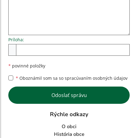
Príloha:
Príloha
*
povinné položky
*
Oboznámil som sa so
spracúvaním osobných údajov
Google reCaptcha Response
Odoslať správu
Rýchle odkazy
O obci
História obce