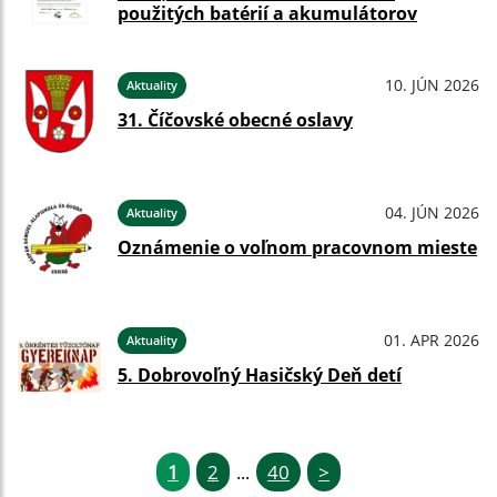
použitých batérií a akumulátorov
10. JÚN 2026
Aktuality
31. Číčovské obecné oslavy
04. JÚN 2026
Aktuality
Oznámenie o voľnom pracovnom mieste
01. APR 2026
Aktuality
5. Dobrovoľný Hasičský Deň detí
1
2
40
>
...