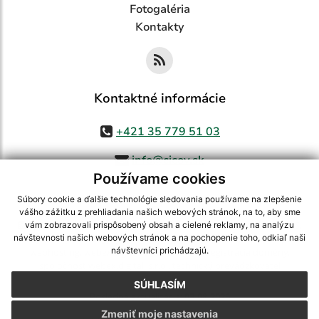
Fotogaléria
Kontakty
Kontaktné informácie
+421 35 779 51 03
info@cicov.sk
Používame cookies
Súbory cookie a ďalšie technológie sledovania používame na zlepšenie
vášho zážitku z prehliadania našich webových stránok, na to, aby sme
využite možnosť získavania aktuálnych informácií s využitím RSS
,
vám zobrazovali prispôsobený obsah a cielené reklamy, na analýzu
CMS systém (redakčný) systém ECHELON 2,
Mapa stránok
,
web portál
,
návštevnosti našich webových stránok a na pochopenie toho, odkiaľ naši
návštevníci prichádzajú.
webhosting
,
webex.digital, s.r.o.
,
domény
,
registrácia domény
,
spoločnosť webex.digital, s.r.o.
,
technický prevádzkovateľ
SÚHLASÍM
Posledná aktualizácia:
03.08.2026
Zmeniť moje nastavenia