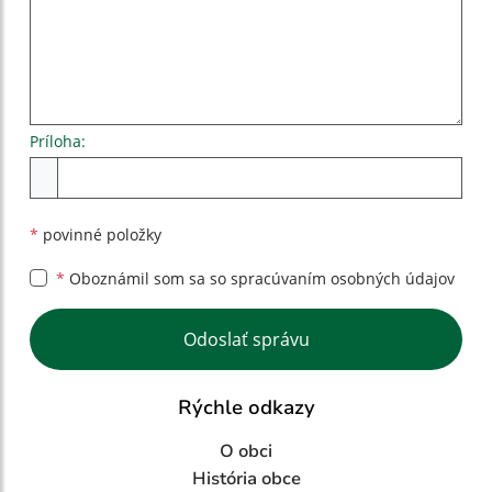
Príloha:
Príloha
*
povinné položky
*
Oboznámil som sa so
spracúvaním osobných údajov
Google reCaptcha Response
Odoslať správu
Rýchle odkazy
O obci
História obce