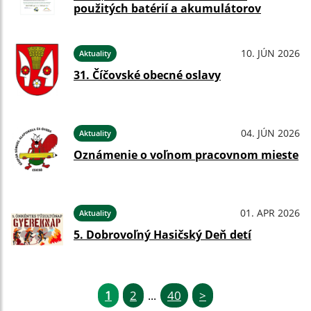
použitých batérií a akumulátorov
10. JÚN 2026
Aktuality
31. Číčovské obecné oslavy
04. JÚN 2026
Aktuality
Oznámenie o voľnom pracovnom mieste
01. APR 2026
Aktuality
5. Dobrovoľný Hasičský Deň detí
1
2
40
>
...