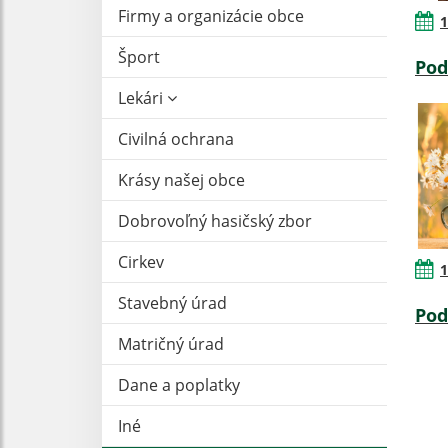
Firmy a organizácie obce
1
Šport
Pod
Lekári
Civilná ochrana
Krásy našej obce
Dobrovoľný hasičský zbor
Cirkev
1
Stavebný úrad
Pod
Matričný úrad
Dane a poplatky
Iné