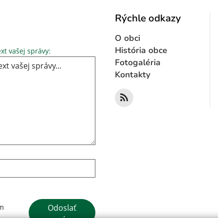
Rýchle odkazy
O obci
Text vašej správy...
História obce
xt vašej správy:
Fotogaléria
Kontakty
Google reCaptcha Response
Odoslať
ím