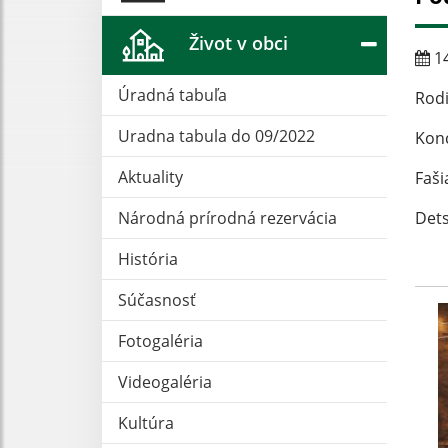
Život v obci
14
Úradná tabuľa
Rod
Uradna tabula do 09/2022
Kon
Aktuality
Faši
Národná prírodná rezervácia
De
História
Súčasnosť
Fotogaléria
Videogaléria
Kultúra