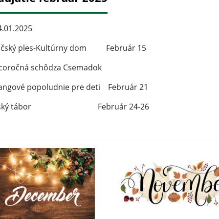
.01.2025
ičský ples-Kultúrny dom Február 15
coročná schôdza Csemadok
angové popoludnie pre deti Február 21
tský tábor Február 24-26