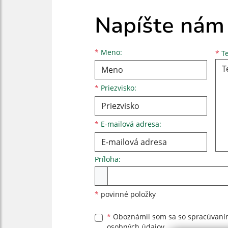
Napíšte nám
Meno
Priezvisko
E-mailová adresa
*
Meno:
*
Te
*
Priezvisko:
*
E-mailová adresa:
Príloha:
Príloha
*
povinné položky
*
Oboznámil som sa so
spracúvan
osobných údajov