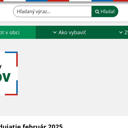
Hľadaný výraz...
Hľadať
ot v obci
Ako vybaviť
Z
y
OV
dujatie február 2025