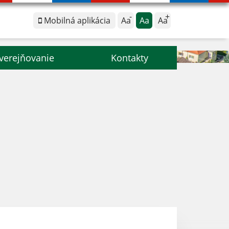
Mobilná aplikácia
Aa
Aa
Aa
verejňovanie
Kontakty