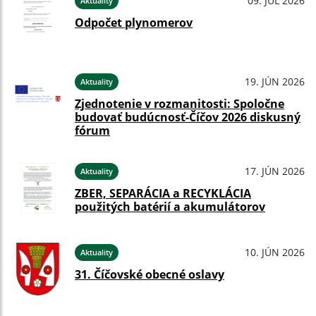
09. JÚL 2026
Aktuality
Odpočet plynomerov
19. JÚN 2026
Aktuality
Zjednotenie v rozmanitosti: Spoločne
budovať budúcnosť-Číčov 2026 diskusný
fórum
17. JÚN 2026
Aktuality
ZBER, SEPARÁCIA a RECYKLÁCIA
použitých batérií a akumulátorov
10. JÚN 2026
Aktuality
31. Číčovské obecné oslavy