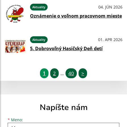
04. JÚN 2026
Aktuality
Oznámenie o voľnom pracovnom mieste
01. APR 2026
Aktuality
5. Dobrovoľný Hasičský Deň detí
1
2
40
>
...
Napíšte nám
Meno
Priezvisko
E-mailová adresa
*
Meno: