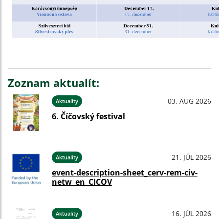
Zoznam aktualít:
03. AUG 2026
Aktuality
6. Číčovský festival
21. JÚL 2026
Aktuality
event-description-sheet_cerv-rem-civ-
netw_en_CICOV
16. JÚL 2026
Aktuality