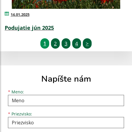
14.01.2025
Podujatie jún 2025
1
2
3
4
>
Napíšte nám
Meno
Priezvisko
E-mailová adresa
*
Meno:
*
Priezvisko: