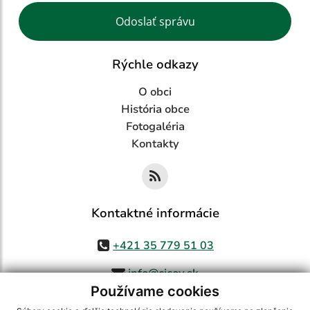
Google reCaptcha Response
Odoslať správu
Rýchle odkazy
O obci
História obce
Fotogaléria
Kontakty
Kontaktné informácie
+421 35 779 51 03
info@cicov.sk
Používame cookies