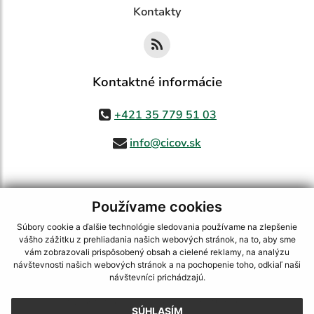
Kontakty
Kontaktné informácie
+421 35 779 51 03
info@cicov.sk
Používame cookies
využite možnosť získavania aktuálnych informácií s využitím RSS
,
CMS systém (redakčný) systém ECHELON 2,
Mapa stránok
,
web portál
,
Súbory cookie a ďalšie technológie sledovania používame na zlepšenie
webhosting
,
webex.digital, s.r.o.
,
domény
,
registrácia domény
,
vášho zážitku z prehliadania našich webových stránok, na to, aby sme
spoločnosť webex.digital, s.r.o.
,
technický prevádzkovateľ
vám zobrazovali prispôsobený obsah a cielené reklamy, na analýzu
návštevnosti našich webových stránok a na pochopenie toho, odkiaľ naši
Posledná aktualizácia:
03.08.2026
návštevníci prichádzajú.
Vytlačiť stránku
|
Vyhlásenie o prístupnosti
SÚHLASÍM