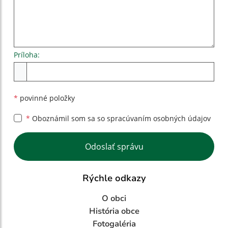
Príloha:
Príloha
*
povinné položky
*
Oboznámil som sa so
spracúvaním osobných údajov
Google reCaptcha Response
Odoslať správu
Rýchle odkazy
O obci
História obce
Fotogaléria