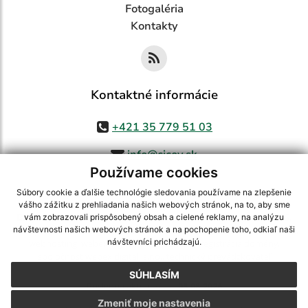
Fotogaléria
Kontakty
Kontaktné informácie
+421 35 779 51 03
info@cicov.sk
Používame cookies
Súbory cookie a ďalšie technológie sledovania používame na zlepšenie
vášho zážitku z prehliadania našich webových stránok, na to, aby sme
využite možnosť získavania aktuálnych informácií s využitím RSS
,
vám zobrazovali prispôsobený obsah a cielené reklamy, na analýzu
CMS systém (redakčný) systém ECHELON 2,
Mapa stránok
,
web portál
,
návštevnosti našich webových stránok a na pochopenie toho, odkiaľ naši
návštevníci prichádzajú.
webhosting
,
webex.digital, s.r.o.
,
domény
,
registrácia domény
,
spoločnosť webex.digital, s.r.o.
,
technický prevádzkovateľ
SÚHLASÍM
Posledná aktualizácia:
03.08.2026
Zmeniť moje nastavenia