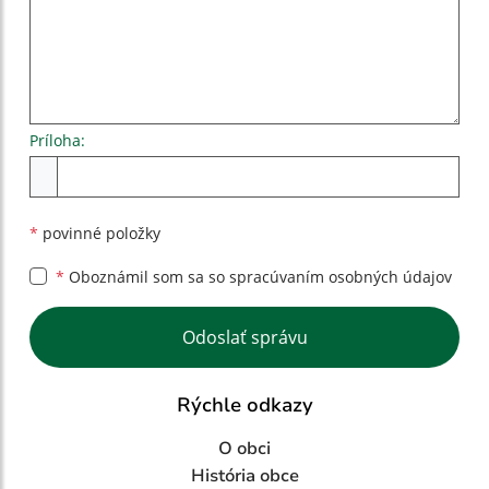
Príloha:
Príloha
*
povinné položky
*
Oboznámil som sa so
spracúvaním osobných údajov
Google reCaptcha Response
Odoslať správu
Rýchle odkazy
O obci
História obce