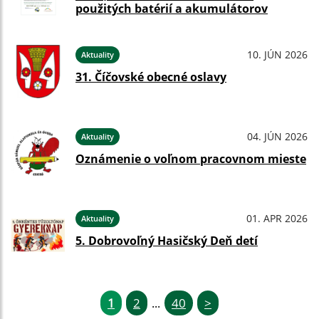
použitých batérií a akumulátorov
10. JÚN 2026
Aktuality
31. Číčovské obecné oslavy
04. JÚN 2026
Aktuality
Oznámenie o voľnom pracovnom mieste
01. APR 2026
Aktuality
5. Dobrovoľný Hasičský Deň detí
1
2
40
>
...