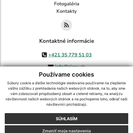
Fotogaléria
Kontakty
Kontaktné informácie
+421 35 779 51 03
info@cicov.sk
Používame cookies
Súbory cookie a ďalšie technológie sledovania používame na zlepšenie
vášho zážitku z prehliadania našich webových stránok, na to, aby sme
využite možnosť získavania aktuálnych informácií s využitím RSS
,
vám zobrazovali prispôsobený obsah a cielené reklamy, na analýzu
CMS systém (redakčný) systém ECHELON 2,
Mapa stránok
,
web portál
,
návštevnosti našich webových stránok a na pochopenie toho, odkiaľ naši
návštevníci prichádzajú.
webhosting
,
webex.digital, s.r.o.
,
domény
,
registrácia domény
,
spoločnosť webex.digital, s.r.o.
,
technický prevádzkovateľ
SÚHLASÍM
Posledná aktualizácia:
03.08.2026
Zmeniť moje nastavenia