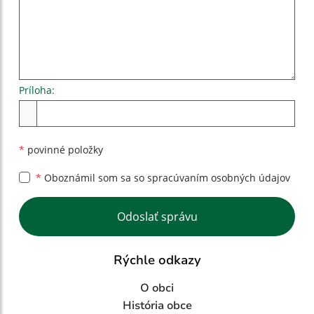
Príloha:
Príloha
*
povinné položky
*
Oboznámil som sa so
spracúvaním osobných údajov
Google reCaptcha Response
Odoslať správu
Rýchle odkazy
O obci
História obce