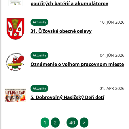
použitých batérií a akumulátorov
10. JÚN 2026
Aktuality
31. Číčovské obecné oslavy
04. JÚN 2026
Aktuality
Oznámenie o voľnom pracovnom mieste
01. APR 2026
Aktuality
5. Dobrovoľný Hasičský Deň detí
1
2
40
>
...