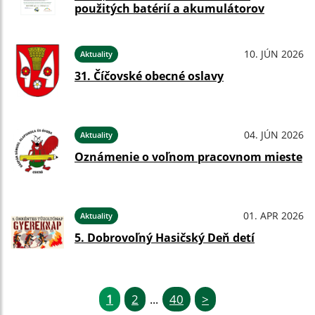
použitých batérií a akumulátorov
10. JÚN 2026
Aktuality
31. Číčovské obecné oslavy
04. JÚN 2026
Aktuality
Oznámenie o voľnom pracovnom mieste
01. APR 2026
Aktuality
5. Dobrovoľný Hasičský Deň detí
1
2
40
>
...