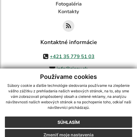
Fotogaléria
Kontakty
Kontaktné informácie
+421 35 779 51 03
info@cicov.sk
Používame cookies
Súbory cookie a ďalšie technológie sledovania používame na zlepšenie
vášho zážitku z prehliadania našich webových stránok, na to, aby sme
využite možnosť získavania aktuálnych informácií s využitím RSS
,
vám zobrazovali prispôsobený obsah a cielené reklamy, na analýzu
CMS systém (redakčný) systém ECHELON 2,
Mapa stránok
,
web portál
,
návštevnosti našich webových stránok a na pochopenie toho, odkiaľ naši
návštevníci prichádzajú.
webhosting
,
webex.digital, s.r.o.
,
domény
,
registrácia domény
,
spoločnosť webex.digital, s.r.o.
,
technický prevádzkovateľ
SÚHLASÍM
Posledná aktualizácia:
03.08.2026
Zmeniť moje nastavenia