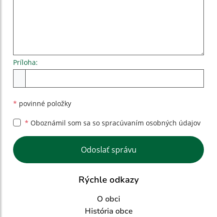
Príloha:
Príloha
*
povinné položky
*
Oboznámil som sa so
spracúvaním osobných údajov
Google reCaptcha Response
Odoslať správu
Rýchle odkazy
O obci
História obce