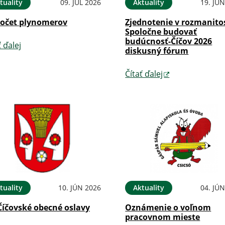
tuality
09. JÚL 2026
Aktuality
19. JÚ
očet plynomerov
Zjednotenie v rozmanitos
Spoločne budovať
budúcnosť-Číčov 2026
ť ďalej
diskusný fórum
Čítať ďalej
tuality
10. JÚN 2026
Aktuality
04. JÚ
Číčovské obecné oslavy
Oznámenie o voľnom
pracovnom mieste