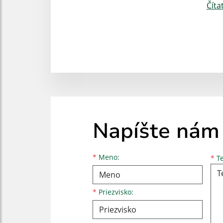
Číta
Napíšte nám
Meno
Priezvisko
E-mailová adresa
*
Meno:
*
Te
*
Priezvisko: