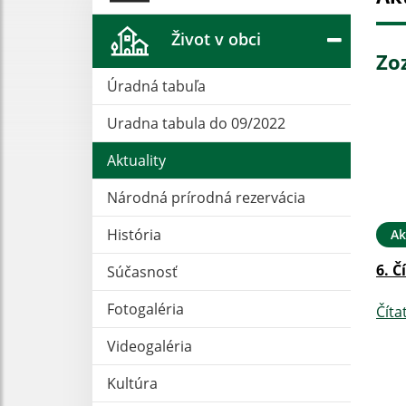
Život v obci
Zo
Úradná tabuľa
Uradna tabula do 09/2022
Aktuality
Národná prírodná rezervácia
História
Ak
6. Č
Súčasnosť
Fotogaléria
Číta
Videogaléria
Kultúra