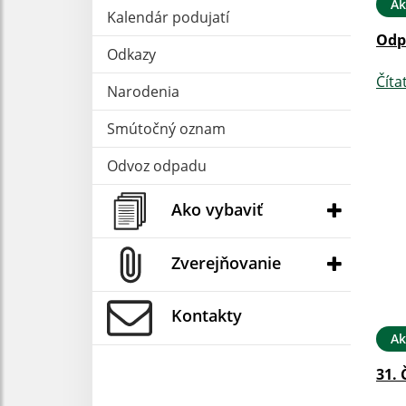
Ak
Kalendár podujatí
Odp
Odkazy
Číta
Narodenia
Smútočný oznam
Odvoz odpadu
Ako vybaviť
Zverejňovanie
Kontakty
Ak
31. 