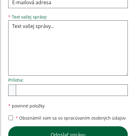
Text vašej správy...
*
Text vašej správy:
Príloha:
Príloha
*
povinné položky
*
Oboznámil som sa so
spracúvaním osobných údajov
Google reCaptcha Response
Odoslať správu