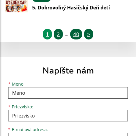
5. Dobrovoľný Hasičský Deň detí
1
2
40
>
...
Napíšte nám
Meno
Priezvisko
E-mailová adresa
*
Meno:
*
Priezvisko:
*
E-mailová adresa: