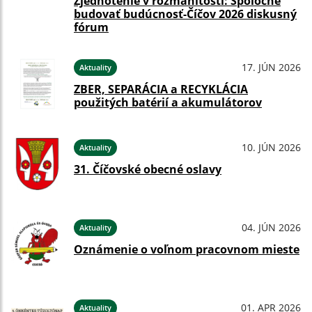
Zjednotenie v rozmanitosti: Spoločne
budovať budúcnosť-Číčov 2026 diskusný
fórum
17. JÚN 2026
Aktuality
ZBER, SEPARÁCIA a RECYKLÁCIA
použitých batérií a akumulátorov
10. JÚN 2026
Aktuality
31. Číčovské obecné oslavy
04. JÚN 2026
Aktuality
Oznámenie o voľnom pracovnom mieste
01. APR 2026
Aktuality