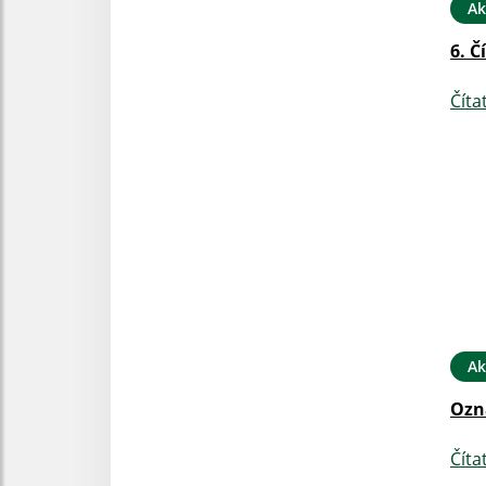
Ak
6. Č
Číta
Ak
Ozn
Číta