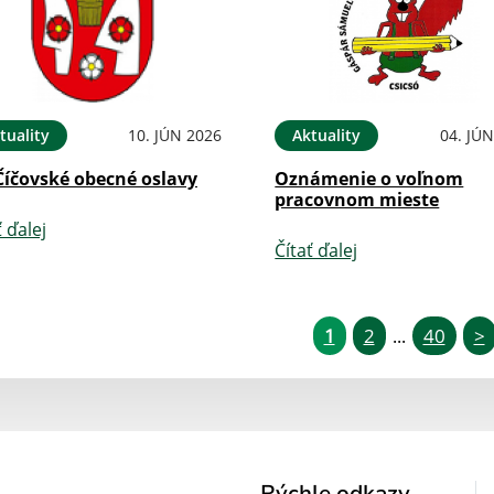
tuality
10. JÚN 2026
Aktuality
04. JÚ
Číčovské obecné oslavy
Oznámenie o voľnom
pracovnom mieste
ť ďalej
Čítať ďalej
1
2
40
>
...
Rýchle odkazy