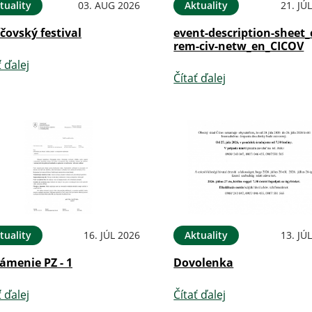
tuality
03. AUG 2026
Aktuality
21. JÚ
íčovský festival
event-description-sheet_
rem-civ-netw_en_CICOV
ť ďalej
Čítať ďalej
tuality
16. JÚL 2026
Aktuality
13. JÚ
ámenie PZ - 1
Dovolenka
ť ďalej
Čítať ďalej