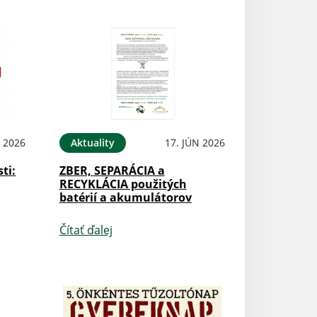
N 2026
Aktuality
17. JÚN 2026
ti:
ZBER, SEPARÁCIA a
RECYKLÁCIA použitých
batérií a akumulátorov
Čítať ďalej