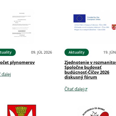
tuality
09. JÚL 2026
Aktuality
19. JÚ
očet plynomerov
Zjednotenie v rozmanitos
Spoločne budovať
budúcnosť-Číčov 2026
ť ďalej
diskusný fórum
Čítať ďalej