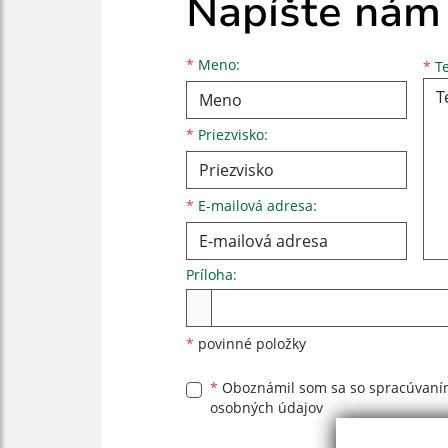
Napíšte nám
Meno
Priezvisko
E-mailová adresa
*
Meno:
*
Te
*
Priezvisko:
*
E-mailová adresa:
Príloha:
Príloha
*
povinné položky
*
Oboznámil som sa so
spracúvan
osobných údajov