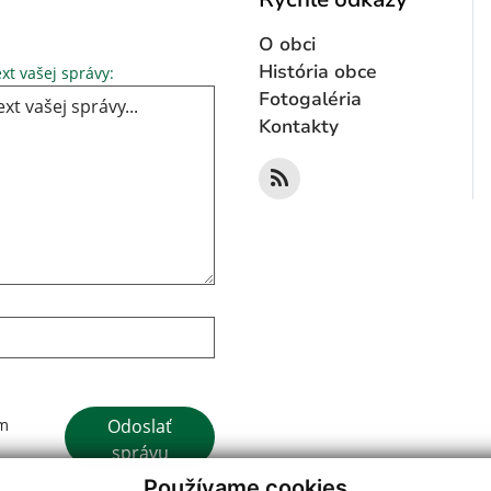
O obci
Text vašej správy...
História obce
xt vašej správy:
Fotogaléria
Kontakty
Google reCaptcha Response
Odoslať
ím
správu
Používame cookies