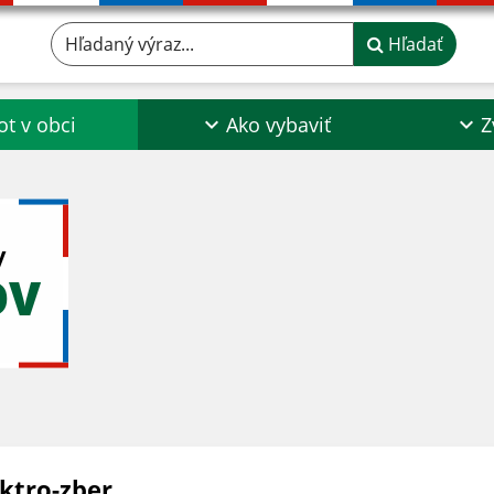
Hľadaný výraz...
Hľadať
ot v obci
Ako vybaviť
Z
y
OV
ektro-zber