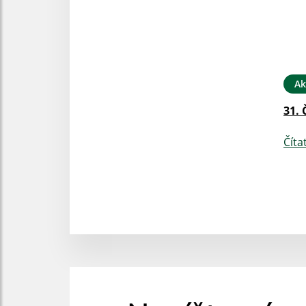
Ak
31. 
Číta