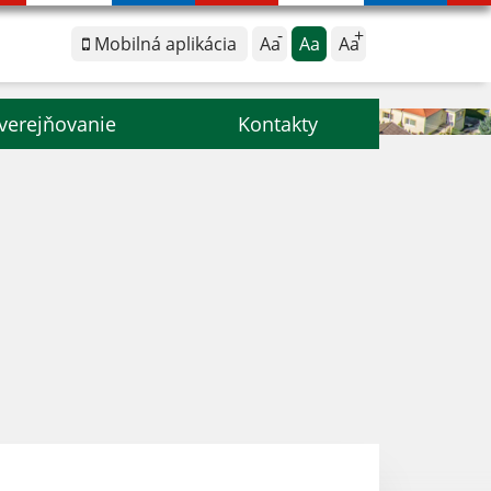
Mobilná aplikácia
Aa
Aa
Aa
verejňovanie
Kontakty