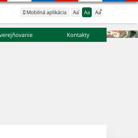
Mobilná aplikácia
Aa
Aa
Aa
verejňovanie
Kontakty