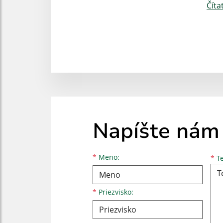
Číta
Napíšte nám
Meno
Priezvisko
E-mailová adresa
*
Meno:
*
Te
*
Priezvisko: