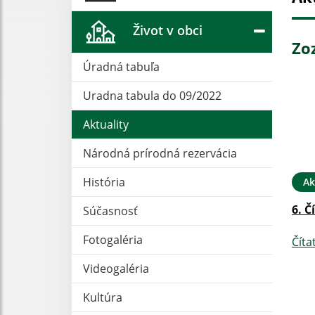
Život v obci
Zo
Úradná tabuľa
Uradna tabula do 09/2022
Aktuality
Národná prírodná rezervácia
História
Ak
6. Č
Súčasnosť
Fotogaléria
Číta
Videogaléria
Kultúra