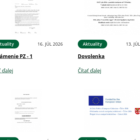
tuality
16. JÚL 2026
Aktuality
13. JÚ
ámenie PZ - 1
Dovolenka
ť ďalej
Čítať ďalej