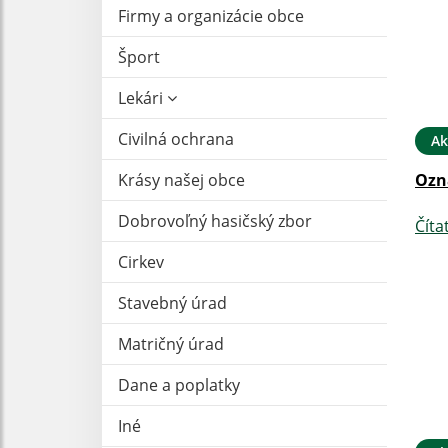
Firmy a organizácie obce
Šport
Lekári
Civilná ochrana
Ak
Krásy našej obce
Ozn
Dobrovoľný hasičský zbor
Číta
Cirkev
Stavebný úrad
Matričný úrad
Dane a poplatky
Iné