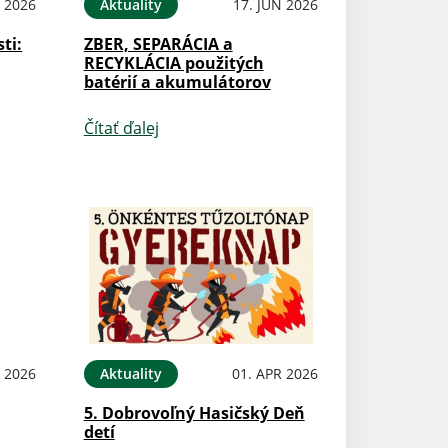
N 2026
Aktuality
17. JÚN 2026
ti:
ZBER, SEPARÁCIA a
RECYKLÁCIA použitých
batérií a akumulátorov
Čítať ďalej
N 2026
Aktuality
01. APR 2026
5. Dobrovoľný Hasičský Deň
detí