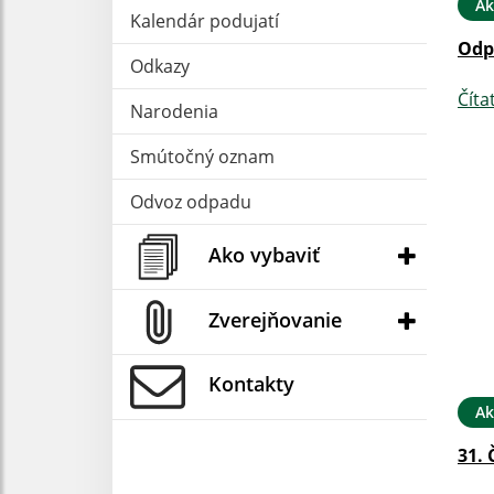
Ak
Kalendár podujatí
Odp
Odkazy
Číta
Narodenia
Smútočný oznam
Odvoz odpadu
Ako vybaviť
Zverejňovanie
Kontakty
Ak
31. 