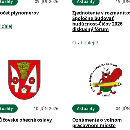
tuality
09. JÚL 2026
Aktuality
19. JÚ
očet plynomerov
Zjednotenie v rozmanitos
Spoločne budovať
budúcnosť-Číčov 2026
ť ďalej
diskusný fórum
Čítať ďalej
tuality
10. JÚN 2026
Aktuality
04. JÚ
Číčovské obecné oslavy
Oznámenie o voľnom
pracovnom mieste