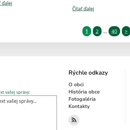
ť ďalej
Čítať ďalej
1
2
40
>
...
Rýchle odkazy
O obci
Text vašej správy...
História obce
xt vašej správy:
Fotogaléria
Kontakty