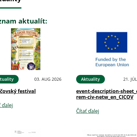
znam aktualít:
tuality
03. AUG 2026
Aktuality
21. JÚ
íčovský festival
event-description-sheet_
rem-civ-netw_en_CICOV
ť ďalej
Čítať ďalej