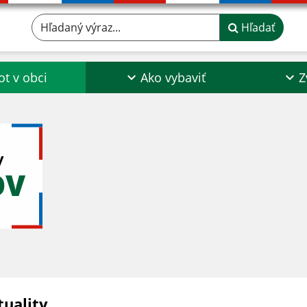
Hľadaný výraz...
Hľadať
ot v obci
Ako vybaviť
Z
y
OV
tuality