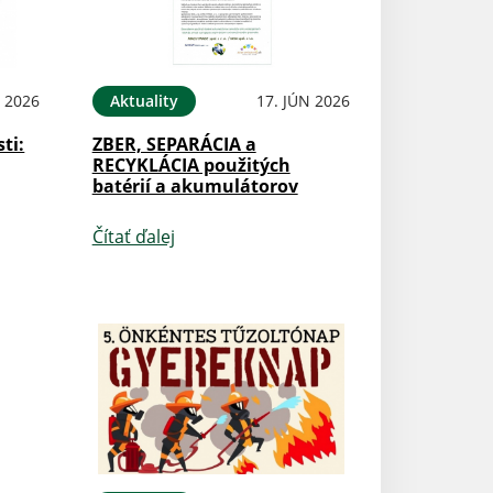
N 2026
Aktuality
17. JÚN 2026
ti:
ZBER, SEPARÁCIA a
RECYKLÁCIA použitých
batérií a akumulátorov
Čítať ďalej