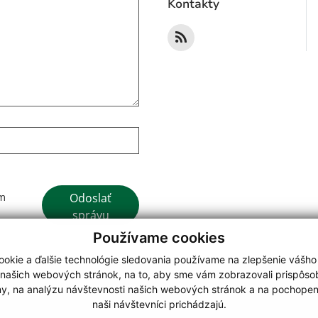
Kontakty
Google reCaptcha Response
Odoslať
ím
správu
Používame cookies
okie a ďalšie technológie sledovania používame na zlepšenie vášho
 našich webových stránok, na to, aby sme vám zobrazovali prispôs
my, na analýzu návštevnosti našich webových stránok a na pochopeni
webdesign
|
naši návštevníci prichádzajú.
.
,