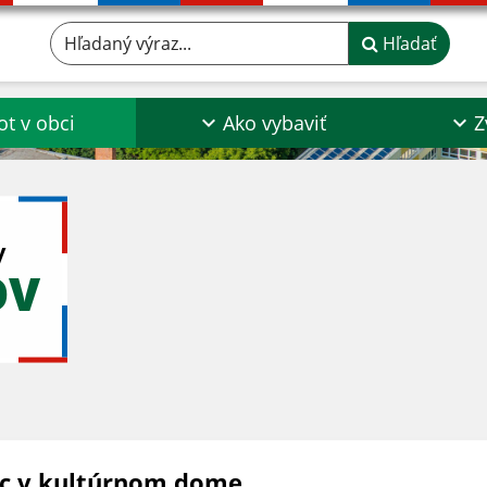
Hľadaný výraz...
Hľadať
ot v obci
Ako vybaviť
Z
y
OV
c v kultúrnom dome