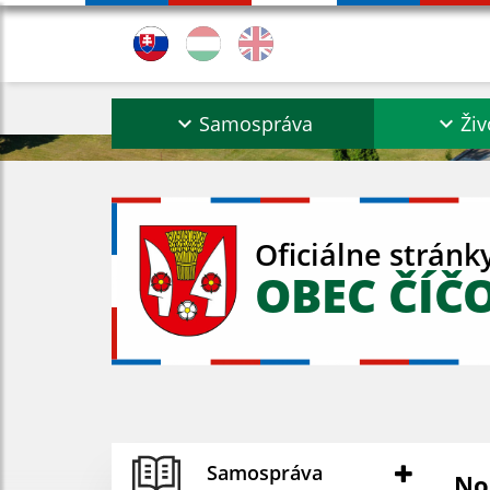
Samospráva
Živ
Oficiálne stránk
OBEC ČÍČ
Samospráva
No