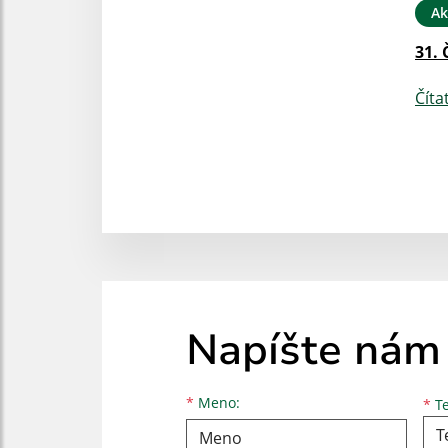
Ak
31. 
Číta
Napíšte nám
Meno
Priezvisko
E-mailová adresa
*
Meno:
*
Te