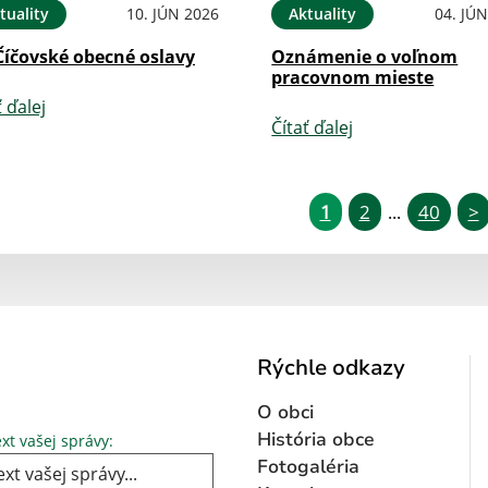
tuality
10. JÚN 2026
Aktuality
04. JÚ
Číčovské obecné oslavy
Oznámenie o voľnom
pracovnom mieste
ť ďalej
Čítať ďalej
1
2
40
>
...
Rýchle odkazy
O obci
Text vašej správy...
História obce
xt vašej správy:
Fotogaléria