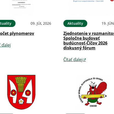
tuality
09. JÚL 2026
Aktuality
19. JÚ
očet plynomerov
Zjednotenie v rozmanitos
Spoločne budovať
budúcnosť-Číčov 2026
ť ďalej
diskusný fórum
Čítať ďalej