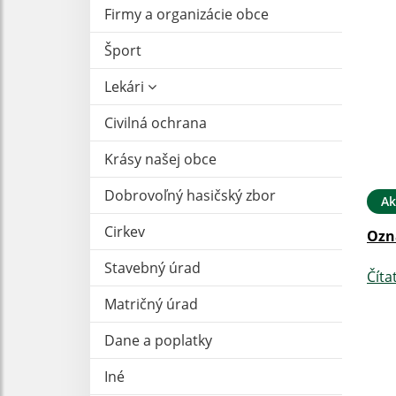
Firmy a organizácie obce
Šport
Lekári
Civilná ochrana
Krásy našej obce
Dobrovoľný hasičský zbor
Ak
Cirkev
Ozn
Stavebný úrad
Číta
Matričný úrad
Dane a poplatky
Iné