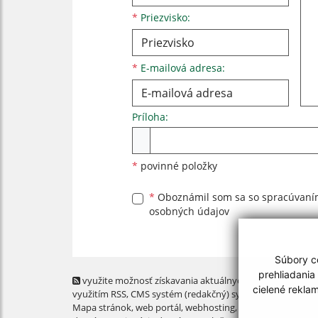
*
Priezvisko:
*
E-mailová adresa:
Príloha:
Príloha
*
povinné položky
*
Oboznámil som sa so
spracúvan
osobných údajov
Súbory co
prehliadania
využite možnosť získavania aktuálnych informácií s
cielené rekla
využitím RSS
, CMS systém (redakčný) systém ECHELON 2,
Mapa stránok
,
web portál
,
webhosting
,
webex.digital, s.r.o