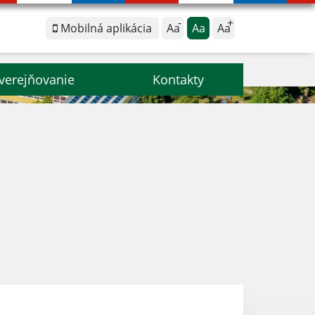
Mobilná aplikácia
Aa
Aa
Aa
verejňovanie
Kontakty