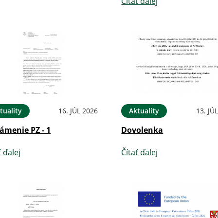
Čítať ďalej
tuality
16. JÚL 2026
Aktuality
13. JÚ
ámenie PZ - 1
Dovolenka
ť ďalej
Čítať ďalej