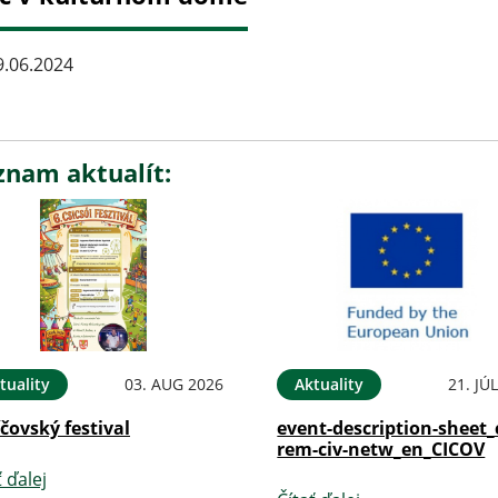
.06.2024
znam aktualít:
tuality
03. AUG 2026
Aktuality
21. JÚ
íčovský festival
event-description-sheet_
rem-civ-netw_en_CICOV
ť ďalej