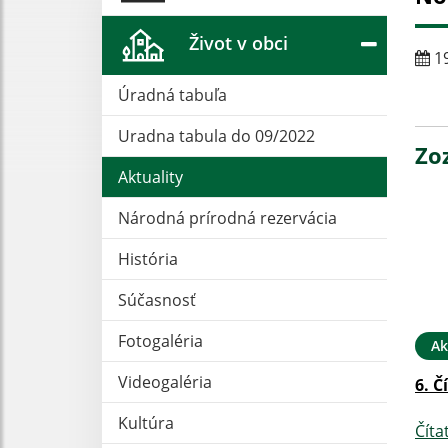
Život v obci
19
Úradná tabuľa
Uradna tabula do 09/2022
Zo
Aktuality
Národná prírodná rezervácia
História
Súčasnosť
Fotogaléria
Ak
Videogaléria
6. Č
Kultúra
Číta