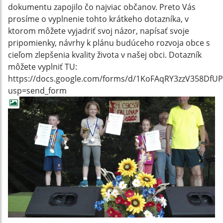
dokumentu zapojilo čo najviac občanov. Preto Vás
prosíme o vyplnenie tohto krátkeho dotazníka, v
ktorom môžete vyjadriť svoj názor, napísať svoje
pripomienky, návrhy k plánu budúceho rozvoja obce s
cieľom zlepšenia kvality života v našej obci. Dotazník
môžete vyplniť TU:
https://docs.google.com/forms/d/1KoFAqRY3zzV358Df
usp=send_form