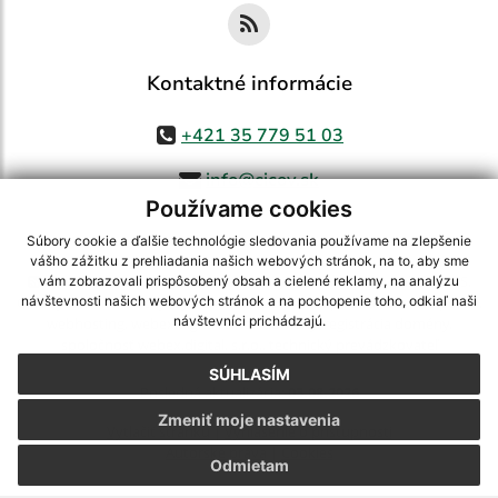
Kontaktné informácie
+421 35 779 51 03
info@cicov.sk
Používame cookies
Súbory cookie a ďalšie technológie sledovania používame na zlepšenie
vášho zážitku z prehliadania našich webových stránok, na to, aby sme
využite možnosť získavania aktuálnych informácií s využitím RSS
,
vám zobrazovali prispôsobený obsah a cielené reklamy, na analýzu
návštevnosti našich webových stránok a na pochopenie toho, odkiaľ naši
CMS systém (redakčný) systém ECHELON 2,
Mapa stránok
,
web portál
,
návštevníci prichádzajú.
webhosting
,
webex.digital, s.r.o.
,
domény
,
registrácia domény
,
spoločnosť webex.digital, s.r.o.
,
technický prevádzkovateľ
SÚHLASÍM
Posledná aktualizácia:
03.08.2026
Zmeniť moje nastavenia
Vytlačiť stránku
|
Vyhlásenie o prístupnosti
Autorské práva
|
Cookies
Odmietam