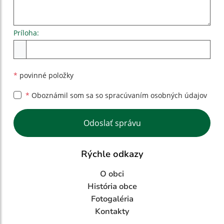
Príloha:
Príloha
*
povinné položky
*
Oboznámil som sa so
spracúvaním osobných údajov
Google reCaptcha Response
Odoslať správu
Rýchle odkazy
O obci
História obce
Fotogaléria
Kontakty