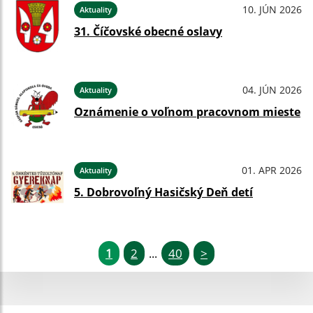
10. JÚN 2026
Aktuality
31. Číčovské obecné oslavy
04. JÚN 2026
Aktuality
Oznámenie o voľnom pracovnom mieste
01. APR 2026
Aktuality
5. Dobrovoľný Hasičský Deň detí
1
2
40
>
...