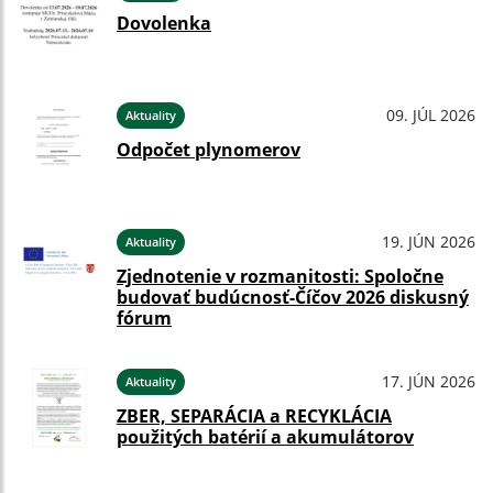
Dovolenka
09. JÚL 2026
Aktuality
Odpočet plynomerov
19. JÚN 2026
Aktuality
Zjednotenie v rozmanitosti: Spoločne
budovať budúcnosť-Číčov 2026 diskusný
fórum
17. JÚN 2026
Aktuality
ZBER, SEPARÁCIA a RECYKLÁCIA
použitých batérií a akumulátorov