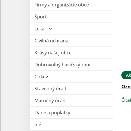
Firmy a organizácie obce
Šport
Lekári
Civilná ochrana
Krásy našej obce
Dobrovoľný hasičský zbor
Ak
Cirkev
Ozn
Stavebný úrad
Číta
Matričný úrad
Dane a poplatky
Iné