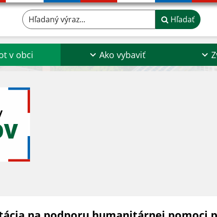
Hľadaný výraz...
Hľadať
ot v obci
Ako vybaviť
Z
y
OV
tácia na podporu humanitárnej pomoci p