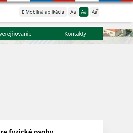
Mobilná aplikácia
Aa
Aa
Aa
verejňovanie
Kontakty
re fyzické osoby