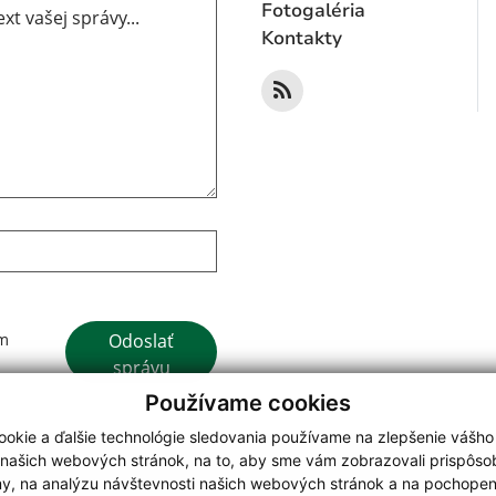
Fotogaléria
Kontakty
Google reCaptcha Response
Odoslať
ím
správu
Používame cookies
okie a ďalšie technológie sledovania používame na zlepšenie vášho
 našich webových stránok, na to, aby sme vám zobrazovali prispôs
my, na analýzu návštevnosti našich webových stránok a na pochopeni