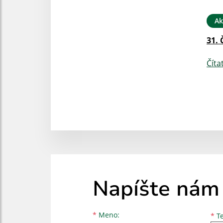
Ak
31. 
Číta
Napíšte nám
Meno
Priezvisko
E-mailová adresa
*
Meno:
*
Te