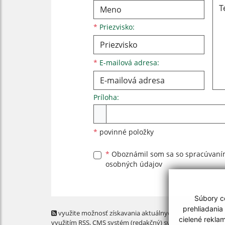
*
Priezvisko:
*
E-mailová adresa:
Príloha:
Príloha
*
povinné položky
*
Oboznámil som sa so
spracúvan
osobných údajov
Súbory co
prehliadania
využite možnosť získavania aktuálnych informácií s
cielené rekla
využitím RSS
, CMS systém (redakčný) systém ECHELON 2,