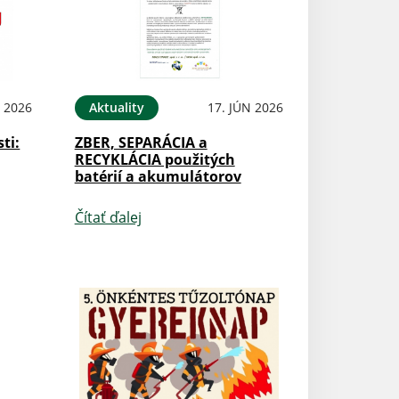
N 2026
Aktuality
17. JÚN 2026
ti:
ZBER, SEPARÁCIA a
RECYKLÁCIA použitých
batérií a akumulátorov
Čítať ďalej