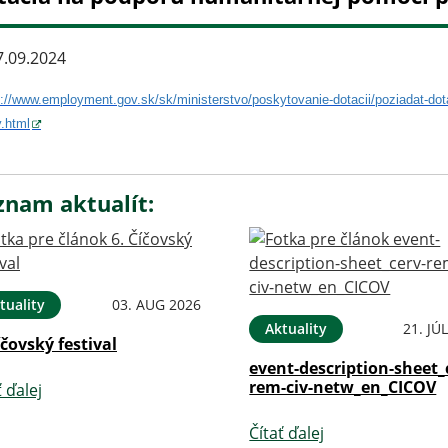
.09.2024
s://www.employment.gov.sk/
sk/ministerstvo/poskytovanie-
dotacii/poziadat-dot
.html
znam aktualít:
tuality
03. AUG 2026
Aktuality
21. JÚ
íčovský festival
event-description-sheet_
rem-civ-netw_en_CICOV
ť ďalej
Čítať ďalej