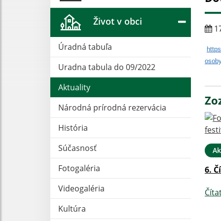
Život v obci
17
Úradná tabuľa
http
osoby
Uradna tabula do 09/2022
Aktuality
Zo
Národná prírodná rezervácia
História
Súčasnosť
Ak
Fotogaléria
6. Č
Videogaléria
Číta
Kultúra