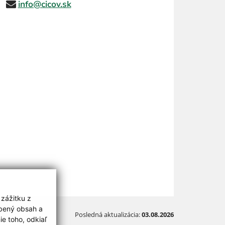
info@cicov.sk
 zážitku z
obený obsah a
Posledná aktualizácia:
03.08.2026
e toho, odkiaľ