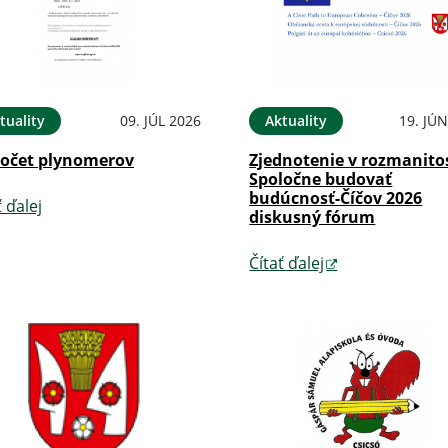
tuality
09. JÚL 2026
Aktuality
19. JÚ
očet plynomerov
Zjednotenie v rozmanitos
Spoločne budovať
budúcnosť-Číčov 2026
ť ďalej
diskusný fórum
Čítať ďalej