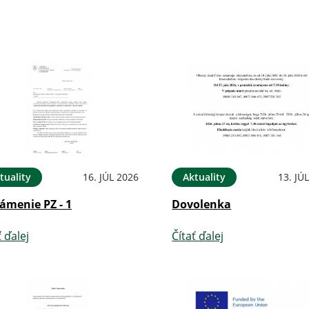
tuality
16. JÚL 2026
Aktuality
13. JÚ
ámenie PZ - 1
Dovolenka
ť ďalej
Čítať ďalej