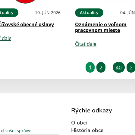
tuality
10. JÚN 2026
Aktuality
04. JÚ
Číčovské obecné oslavy
Oznámenie o voľnom
pracovnom mieste
ť ďalej
Čítať ďalej
1
2
40
>
...
Rýchle odkazy
O obci
Text vašej správy...
História obce
xt vašej správy: