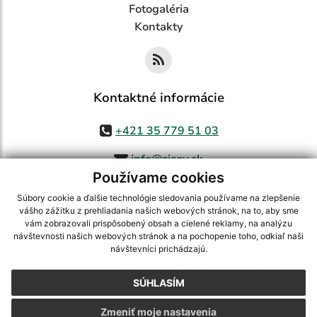
Fotogaléria
Kontakty
Kontaktné informácie
+421 35 779 51 03
info@cicov.sk
Používame cookies
Súbory cookie a ďalšie technológie sledovania používame na zlepšenie
vášho zážitku z prehliadania našich webových stránok, na to, aby sme
využite možnosť získavania aktuálnych informácií s využitím RSS
,
vám zobrazovali prispôsobený obsah a cielené reklamy, na analýzu
CMS systém (redakčný) systém ECHELON 2,
Mapa stránok
,
web portál
,
návštevnosti našich webových stránok a na pochopenie toho, odkiaľ naši
návštevníci prichádzajú.
webhosting
,
webex.digital, s.r.o.
,
domény
,
registrácia domény
,
spoločnosť webex.digital, s.r.o.
,
technický prevádzkovateľ
SÚHLASÍM
Posledná aktualizácia:
03.08.2026
Zmeniť moje nastavenia