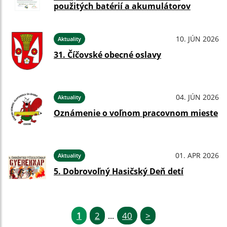
použitých batérií a akumulátorov
10. JÚN 2026
Aktuality
31. Číčovské obecné oslavy
04. JÚN 2026
Aktuality
Oznámenie o voľnom pracovnom mieste
01. APR 2026
Aktuality
5. Dobrovoľný Hasičský Deň detí
1
2
40
>
...