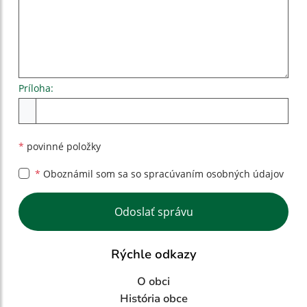
Príloha:
Príloha
*
povinné položky
*
Oboznámil som sa so
spracúvaním osobných údajov
Google reCaptcha Response
Odoslať správu
Rýchle odkazy
O obci
História obce