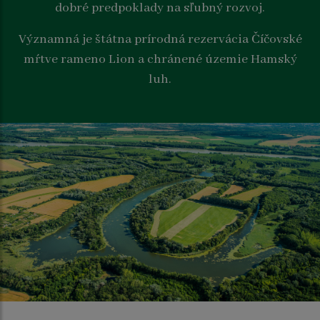
dobré predpoklady na sľubný rozvoj.
Významná je štátna prírodná rezervácia Číčovské
mŕtve rameno Lion a chránené územie Hamský
luh.