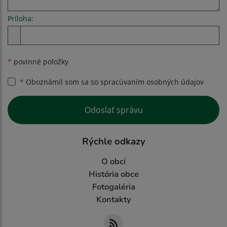
Príloha:
Príloha
*
povinné položky
*
Oboznámil som sa so
spracúvaním osobných údajov
Google reCaptcha Response
Odoslať správu
Rýchle odkazy
O obci
História obce
Fotogaléria
Kontakty