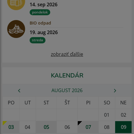
14. sep 2026
pondelok
BIO odpad
19. aug 2026
streda
zobraziť ďalšie
KALENDÁR
AUGUST 2026
PO
UT
ST
ŠT
PI
SO
NE
01
02
03
04
05
06
07
08
09