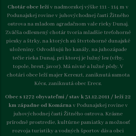
Chotár obce leží
v nadmorskej výške 111 - 114 m v
Podunajskej rovine v juhovýchodnej časti Žitného
ostrova na mladom agradačnom vale rieky Dunaj.
Zväčša odlesnený chotár tvoria mladšie treťohorné
piesky a štrky, na ktorých sú štvrtohorné dunajské
uloženiny. Odvodňujú ho kanály, na juhozápade
tečie rieka Dunaj, pri ktorej je lužný les (vŕby,
topole, brest, javor). Má nivné a lužné pôdy. V
chotári obce leží majer Kereszt, zaniknutá samota
Kécs, zaniknutá obec Erecs.
Obec s 1272 obyvateľmi / stav k 31.12.2011 / leží 22
km západne od Komárna
v Podunajskej rovine v
juhovýchodnej časti Žitného ostrova. Krásne
prírodné prostredie, kultúrne pamiatky a možnosť
rozvoja turistiky a vodných športov dáva obci