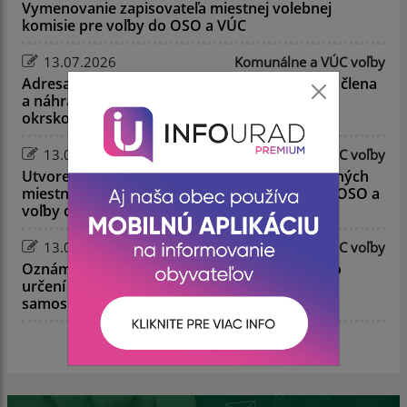
Vymenovanie zapisovateľa miestnej volebnej
komisie pre voľby do OSO a VÚC
13.07.2026
Komunálne a VÚC voľby
Adresa na doručenie oznámenia o delegovaní člena
a náhradníka do miestnej volebnej komisie a
okrskovej volebnej komisie
13.07.2026
Komunálne a VÚC voľby
Utvorenie volebných okrskov a určenie volebných
miestností v obci Číčov pre voľby do orgánov OSO a
voľby do orgánov VÚC v roku 2026
13.07.2026
Komunálne a VÚC voľby
Oznámenie o utvorení volebných obvodov a o
určení počtu poslancov pre voľby do orgánov
samosprávy obcí 24. októbra 2026
zobraziť ďalšie