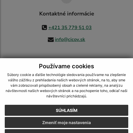
Kontaktné informácie
+421 35 779 51 03
info@cicov.sk
Používame cookies
využite možnosť získavania aktuálnych informácií s využitím RSS
,
CMS systém (redakčný) systém ECHELON 2,
Mapa stránok
,
web portál
,
Súbory cookie a ďalšie technológie sledovania používame na zlepšenie
webhosting
,
webex.digital, s.r.o.
,
domény
,
registrácia domény
,
vášho zážitku z prehliadania našich webových stránok, na to, aby sme
spoločnosť webex.digital, s.r.o.
,
technický prevádzkovateľ
vám zobrazovali prispôsobený obsah a cielené reklamy, na analýzu
návštevnosti našich webových stránok a na pochopenie toho, odkiaľ naši
Posledná aktualizácia:
03.08.2026
návštevníci prichádzajú.
Vytlačiť stránku
|
Vyhlásenie o prístupnosti
SÚHLASÍM
Autorské práva
|
Cookies
Zmeniť moje nastavenia
webdesign
|