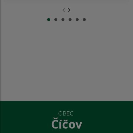
.
.
OBEC
Číčov