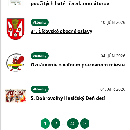
použitých batérií a akumulátorov
10. JÚN 2026
Aktuality
31. Číčovské obecné oslavy
04. JÚN 2026
Aktuality
Oznámenie o voľnom pracovnom mieste
01. APR 2026
Aktuality
5. Dobrovoľný Hasičský Deň detí
1
2
40
>
...