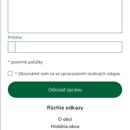
Príloha:
Príloha
*
povinné položky
*
Oboznámil som sa so
spracúvaním osobných údajov
Google reCaptcha Response
Odoslať správu
Rýchle odkazy
O obci
História obce