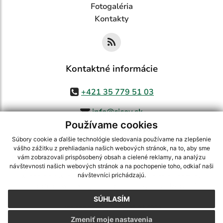
Fotogaléria
Kontakty
Kontaktné informácie
+421 35 779 51 03
info@cicov.sk
Používame cookies
Súbory cookie a ďalšie technológie sledovania používame na zlepšenie
vášho zážitku z prehliadania našich webových stránok, na to, aby sme
využite možnosť získavania aktuálnych informácií s využitím RSS
,
vám zobrazovali prispôsobený obsah a cielené reklamy, na analýzu
CMS systém (redakčný) systém ECHELON 2,
Mapa stránok
,
web portál
,
návštevnosti našich webových stránok a na pochopenie toho, odkiaľ naši
návštevníci prichádzajú.
webhosting
,
webex.digital, s.r.o.
,
domény
,
registrácia domény
,
spoločnosť webex.digital, s.r.o.
,
technický prevádzkovateľ
SÚHLASÍM
Posledná aktualizácia:
03.08.2026
Zmeniť moje nastavenia