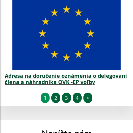
Adresa na doručenie oznámenia o delegovaní
člena a náhradníka OVK -EP voľby
1
2
3
4
>