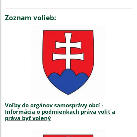
Zoznam volieb:
Voľby do orgánov samosprávy obcí -
Informácia o podmienkach práva voliť a
práva byť volený