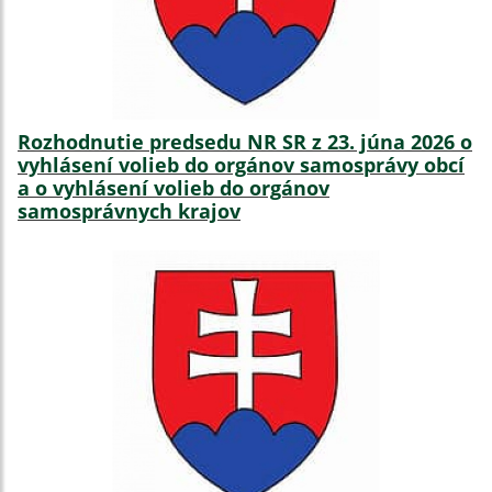
Rozhodnutie predsedu NR SR z 23. júna 2026 o
vyhlásení volieb do orgánov samosprávy obcí
a o vyhlásení volieb do orgánov
samosprávnych krajov