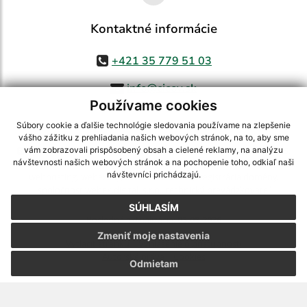
Kontaktné informácie
+421 35 779 51 03
info@cicov.sk
Používame cookies
Súbory cookie a ďalšie technológie sledovania používame na zlepšenie
vášho zážitku z prehliadania našich webových stránok, na to, aby sme
využite možnosť získavania aktuálnych informácií s využitím RSS
,
vám zobrazovali prispôsobený obsah a cielené reklamy, na analýzu
návštevnosti našich webových stránok a na pochopenie toho, odkiaľ naši
CMS systém (redakčný) systém ECHELON 2,
Mapa stránok
,
web portál
,
návštevníci prichádzajú.
webhosting
,
webex.digital, s.r.o.
,
domény
,
registrácia domény
,
spoločnosť webex.digital, s.r.o.
,
technický prevádzkovateľ
SÚHLASÍM
Posledná aktualizácia:
03.08.2026
Zmeniť moje nastavenia
Vytlačiť stránku
|
Vyhlásenie o prístupnosti
Autorské práva
|
Cookies
Odmietam
webdesign
|