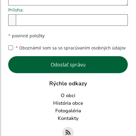
Príloha:
Príloha
*
povinné položky
*
Oboznámil som sa so
spracúvaním osobných údajov
Google reCaptcha Response
Odoslať správu
Rýchle odkazy
O obci
História obce
Fotogaléria
Kontakty