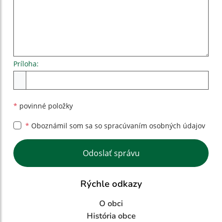
Príloha:
Príloha
*
povinné položky
*
Oboznámil som sa so
spracúvaním osobných údajov
Google reCaptcha Response
Odoslať správu
Rýchle odkazy
O obci
História obce