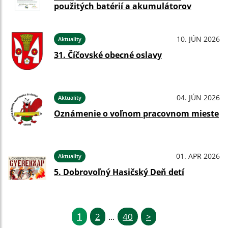
použitých batérií a akumulátorov
10. JÚN 2026
Aktuality
31. Číčovské obecné oslavy
04. JÚN 2026
Aktuality
Oznámenie o voľnom pracovnom mieste
01. APR 2026
Aktuality
5. Dobrovoľný Hasičský Deň detí
1
2
40
>
...