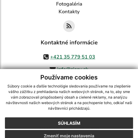
Fotogaléria
Kontakty
Kontaktné informácie
+421 35 779 51 03
info@cicov.sk
Používame cookies
Súbory cookie a ďalšie technológie sledovania používame na zlepšenie
vášho zážitku z prehliadania našich webových stránok, na to, aby sme
využite možnosť získavania aktuálnych informácií s využitím RSS
,
vám zobrazovali prispôsobený obsah a cielené reklamy, na analýzu
CMS systém (redakčný) systém ECHELON 2,
Mapa stránok
,
web portál
,
návštevnosti našich webových stránok a na pochopenie toho, odkiaľ naši
návštevníci prichádzajú.
webhosting
,
webex.digital, s.r.o.
,
domény
,
registrácia domény
,
spoločnosť webex.digital, s.r.o.
,
technický prevádzkovateľ
SÚHLASÍM
Posledná aktualizácia:
03.08.2026
Zmeniť moje nastavenia