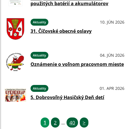
použitých batérií a akumulátorov
10. JÚN 2026
Aktuality
31. Číčovské obecné oslavy
04. JÚN 2026
Aktuality
Oznámenie o voľnom pracovnom mieste
01. APR 2026
Aktuality
5. Dobrovoľný Hasičský Deň detí
1
2
40
>
...