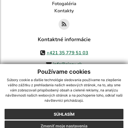
Fotogaléria
Kontakty
Kontaktné informácie
+421 35 779 51 03
info@cicov.sk
Používame cookies
Súbory cookie a ďalšie technológie sledovania používame na zlepšenie
vášho zážitku z prehliadania našich webových stránok, na to, aby sme
využite možnosť získavania aktuálnych informácií s využitím RSS
,
vám zobrazovali prispôsobený obsah a cielené reklamy, na analýzu
CMS systém (redakčný) systém ECHELON 2,
Mapa stránok
,
web portál
,
návštevnosti našich webových stránok a na pochopenie toho, odkiaľ naši
návštevníci prichádzajú.
webhosting
,
webex.digital, s.r.o.
,
domény
,
registrácia domény
,
spoločnosť webex.digital, s.r.o.
,
technický prevádzkovateľ
SÚHLASÍM
Posledná aktualizácia:
03.08.2026
Zmeniť moje nastavenia