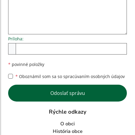
Príloha:
Príloha
*
povinné položky
*
Oboznámil som sa so
spracúvaním osobných údajov
Google reCaptcha Response
Odoslať správu
Rýchle odkazy
O obci
História obce