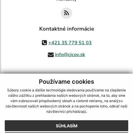
Kontaktné informácie
+421 35 779 51 03
info@cicov.sk
Používame cookies
využite možnosť získavania aktuálnych informácií s využitím RSS
,
CMS systém (redakčný) systém ECHELON 2,
Mapa stránok
,
web portál
,
Súbory cookie a ďalšie technológie sledovania používame na zlepšenie
webhosting
,
webex.digital, s.r.o.
,
domény
,
registrácia domény
,
vášho zážitku z prehliadania našich webových stránok, na to, aby sme
spoločnosť webex.digital, s.r.o.
,
technický prevádzkovateľ
vám zobrazovali prispôsobený obsah a cielené reklamy, na analýzu
návštevnosti našich webových stránok a na pochopenie toho, odkiaľ naši
Posledná aktualizácia:
03.08.2026
návštevníci prichádzajú.
Vytlačiť stránku
|
Vyhlásenie o prístupnosti
SÚHLASÍM
Autorské práva
|
Cookies