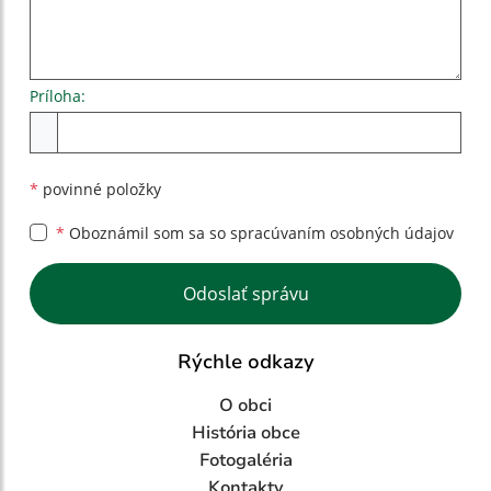
Príloha:
Príloha
*
povinné položky
*
Oboznámil som sa so
spracúvaním osobných údajov
Google reCaptcha Response
Odoslať správu
Rýchle odkazy
O obci
História obce
Fotogaléria
Kontakty