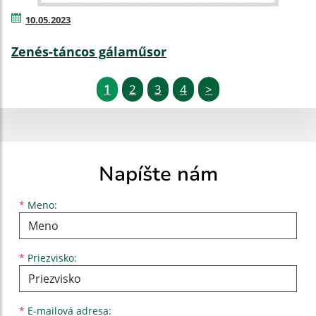
10.05.2023
Zenés-táncos gálaműsor
1
2
3
4
>
Napíšte nám
Meno
Priezvisko
E-mailová adresa
*
Meno:
*
Priezvisko:
*
E-mailová adresa: