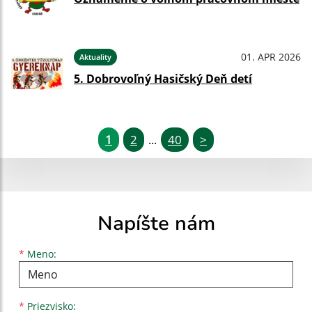
01. APR 2026
Aktuality
5. Dobrovoľný Hasičský Deň detí
1
2
40
>
...
Napíšte nám
Meno
Priezvisko
E-mailová adresa
*
Meno:
*
Priezvisko: