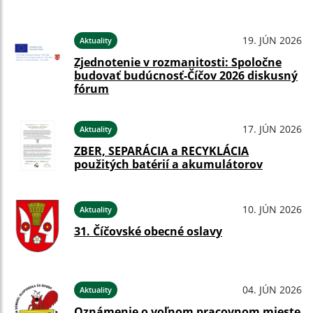
19. JÚN 2026
Aktuality
Zjednotenie v rozmanitosti: Spoločne
budovať budúcnosť-Číčov 2026 diskusný
fórum
17. JÚN 2026
Aktuality
ZBER, SEPARÁCIA a RECYKLÁCIA
použitých batérií a akumulátorov
10. JÚN 2026
Aktuality
31. Číčovské obecné oslavy
04. JÚN 2026
Aktuality
Oznámenie o voľnom pracovnom mieste