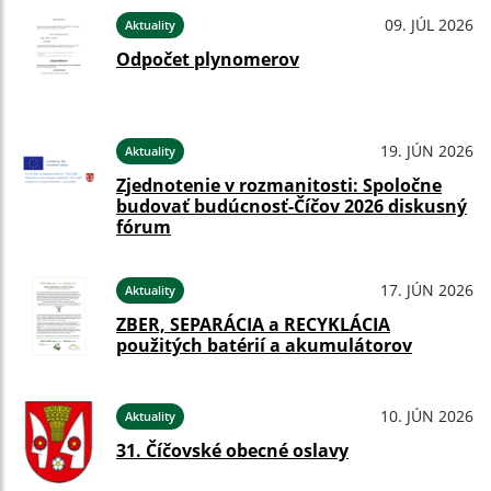
09. JÚL 2026
Aktuality
Odpočet plynomerov
19. JÚN 2026
Aktuality
Zjednotenie v rozmanitosti: Spoločne
budovať budúcnosť-Číčov 2026 diskusný
fórum
17. JÚN 2026
Aktuality
ZBER, SEPARÁCIA a RECYKLÁCIA
použitých batérií a akumulátorov
10. JÚN 2026
Aktuality
31. Číčovské obecné oslavy