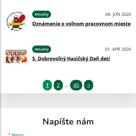
04. JÚN 2026
Aktuality
Oznámenie o voľnom pracovnom mieste
01. APR 2026
Aktuality
5. Dobrovoľný Hasičský Deň detí
1
2
40
>
...
Napíšte nám
Meno
Priezvisko
E-mailová adresa
*
Meno: