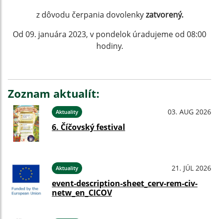
z dôvodu čerpania dovolenky
zatvorený.
Od 09. januára 2023, v pondelok úradujeme od 08:00
hodiny.
Zoznam aktualít:
03. AUG 2026
Aktuality
6. Číčovský festival
21. JÚL 2026
Aktuality
event-description-sheet_cerv-rem-civ-
netw_en_CICOV