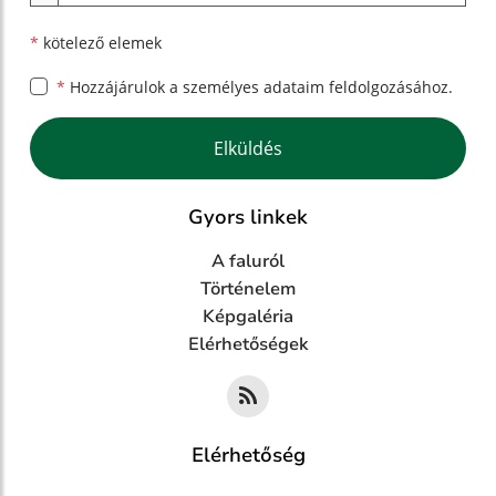
*
kötelező elemek
*
Hozzájárulok a személyes
adataim feldolgozásához.
Google reCaptcha Response
Elküldés
Gyors linkek
A faluról
Történelem
Képgaléria
Elérhetőségek
Elérhetőség