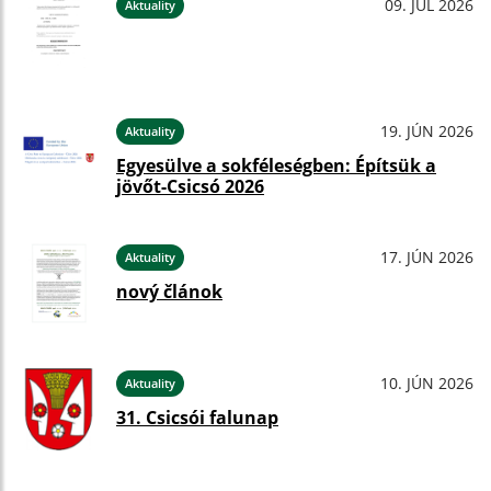
09. JÚL 2026
Aktuality
19. JÚN 2026
Aktuality
Egyesülve a sokféleségben: Építsük a
jövőt-Csicsó 2026
17. JÚN 2026
Aktuality
nový článok
10. JÚN 2026
Aktuality
31. Csicsói falunap