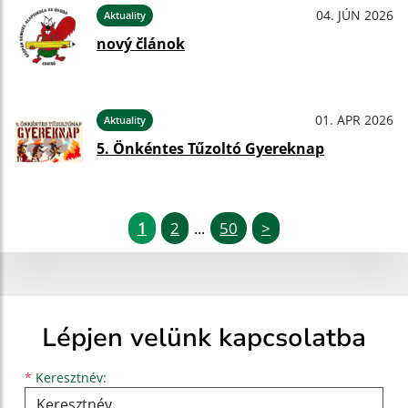
04. JÚN 2026
Aktuality
nový článok
01. APR 2026
Aktuality
5. Önkéntes Tűzoltó Gyereknap
1
2
50
>
...
Lépjen velünk kapcsolatba
Keresztnév
Vezetéknév
E-mail cím
*
Keresztnév: