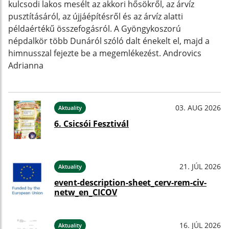
kulcsodi lakos mesélt az akkori hősökről, az árvíz
pusztításáról, az újjáépítésről és az árvíz alatti
példaértékű összefogásról. A Gyöngykoszorú
népdalkör több Dunáról szóló dalt énekelt el, majd a
himnusszal fejezte be a megemlékezést. Androvics
Adrianna
03. AUG 2026
Aktuality
6. Csicsói Fesztivál
21. JÚL 2026
Aktuality
event-description-sheet_cerv-rem-civ-
netw_en_CICOV
16. JÚL 2026
Aktuality