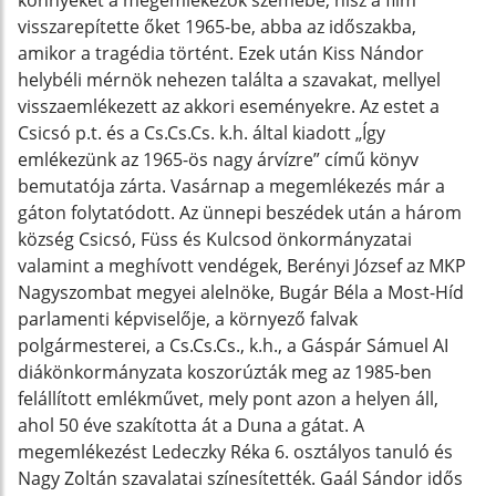
könnyeket a megemlékezők szemébe, hisz a film
visszarepítette őket 1965-be, abba az időszakba,
amikor a tragédia történt. Ezek után Kiss Nándor
helybéli mérnök nehezen találta a szavakat, mellyel
visszaemlékezett az akkori eseményekre. Az estet a
Csicsó p.t. és a Cs.Cs.Cs. k.h. által kiadott „Így
emlékezünk az 1965-ös nagy árvízre” című könyv
bemutatója zárta. Vasárnap a megemlékezés már a
gáton folytatódott. Az ünnepi beszédek után a három
község Csicsó, Füss és Kulcsod önkormányzatai
valamint a meghívott vendégek, Berényi József az MKP
Nagyszombat megyei alelnöke, Bugár Béla a Most-Híd
parlamenti képviselője, a környező falvak
polgármesterei, a Cs.Cs.Cs., k.h., a Gáspár Sámuel AI
diákönkormányzata koszorúzták meg az 1985-ben
felállított emlékművet, mely pont azon a helyen áll,
ahol 50 éve szakította át a Duna a gátat. A
megemlékezést Ledeczky Réka 6. osztályos tanuló és
Nagy Zoltán szavalatai színesítették. Gaál Sándor idős