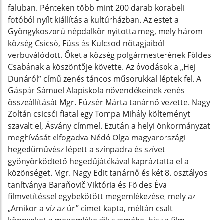
faluban. Pénteken több mint 200 darab korabeli
fotóból nyílt kiállítás a kultúrházban. Az estet a
Gyöngykoszorú népdalkör nyitotta meg, mely három
község Csicsó, Füss és Kulcsod nőtagjaiból
verbuválódott. Őket a község polgármesterének Földes
Csabának a köszöntője követte. Az óvodások a „Hej
Dunáról” című zenés táncos műsorukkal léptek fel. A
Gáspár Sámuel Alapiskola növendékeinek zenés
összeállítását Mgr. Púzsér Márta tanárnő vezette. Nagy
Zoltán csicsói fiatal egy Tompa Mihály költeményt
szavalt el, Ásvány címmel. Ezután a helyi önkormányzat
meghívását elfogadva Nédó Olga magyarországi
hegedűművész lépett a színpadra és szívet
gyönyörködtető hegedűjátékával kápráztatta el a
közönséget. Mgr. Nagy Edit tanárnő és két 8. osztályos
tanítványa Baraňovič Viktória és Földes Éva
filmvetítéssel egybekötött megemlékezése, mely az
„Amikor a víz az úr” címet kapta, méltán csalt