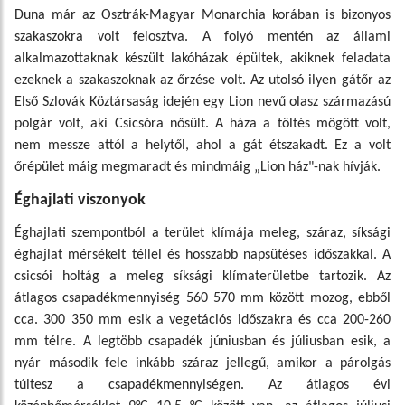
Duna már az Osztrák-Magyar Monarchia korában is bizonyos
szakaszokra volt felosztva. A folyó mentén az állami
alkalmazottaknak készült lakóházak épültek, akiknek feladata
ezeknek a szakaszoknak az őrzése volt. Az utolsó ilyen gátőr az
Első Szlovák Köztársaság idején egy Lion nevű olasz származású
polgár volt, aki Csicsóra nősült. A háza a töltés mögött volt,
nem messze attól a helytől, ahol a gát étszakadt. Ez a volt
őrépület máig megmaradt és mindmáig „Lion ház"-nak hívják.
Éghajlati viszonyok
Éghajlati szempontból a terület klímája meleg, száraz, síksági
éghajlat mérsékelt téllel és hosszabb napsütéses időszakkal. A
csicsói holtág a meleg síksági klímaterületbe tartozik. Az
átlagos csapadékmennyiség 560 570 mm között mozog, ebből
cca. 300 350 mm esik a vegetációs időszakra és cca 200-260
mm télre. A legtöbb csapadék júniusban és júliusban esik, a
nyár második fele inkább száraz jellegű, amikor a párolgás
túltesz a csapadékmennyiségen. Az átlagos évi