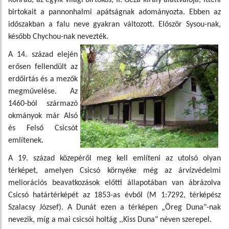
Konrád, az egyik világi birtokos, II. Géza király alattvalója, itteni
birtokait a pannonhalmi apátságnak adományozta. Ebben az
időszakban a falu neve gyakran változott. Először Sysou-nak,
később Chychou-nak nevezték.
A 14. század elején
erősen fellendült az
erdőirtás és a mezők
megművelése. Az
1460-ból származó
okmányok már Alsó
és Felső Csicsót
említenek.
A 19. század közepéről meg kell említeni az utolsó olyan
térképet, amelyen Csicsó környéke még az árvízvédelmi
meliorációs beavatkozások előtti állapotában van ábrázolva
Csicsó határtérképét az 1853-as évből (M 1:7292, térképész
Szalacsy József). A Dunát ezen a térképen „Öreg Duna"-nak
nevezik, míg a mai csicsói holtág ,,Kiss Duna" néven szerepel.