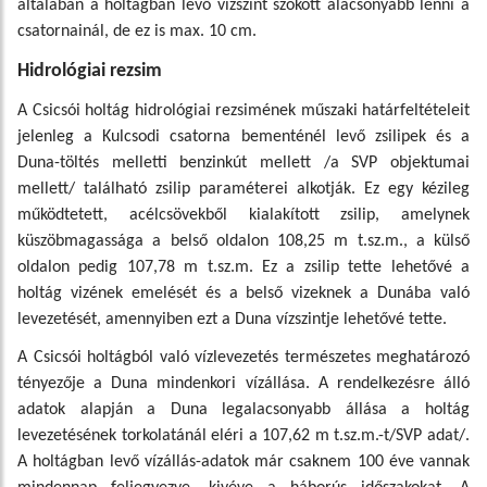
általában a holtágban levő vízszint szokott alacsonyabb lenni a
csatornainál, de ez is max. 10 cm.
Hidrológiai rezsim
A Csicsói holtág hidrológiai rezsimének műszaki határfeltételeit
jelenleg a Kulcsodi csatorna bementénél levő zsilipek és a
Duna-töltés melletti benzinkút mellett /a SVP objektumai
mellett/ található zsilip paraméterei alkotják. Ez egy kézileg
működtetett, acélcsövekből kialakított zsilip, amelynek
küszöbmagassága a belső oldalon 108,25 m t.sz.m., a külső
oldalon pedig 107,78 m t.sz.m. Ez a zsilip tette lehetővé a
holtág vizének emelését és a belső vizeknek a Dunába való
levezetését, amennyiben ezt a Duna vízszintje lehetővé tette.
A Csicsói holtágból való vízlevezetés természetes meghatározó
tényezője a Duna mindenkori vízállása. A rendelkezésre álló
adatok alapján a Duna legalacsonyabb állása a holtág
levezetésének torkolatánál eléri a 107,62 m t.sz.m.-t/SVP adat/.
A holtágban levő vízállás-adatok már csaknem 100 éve vannak