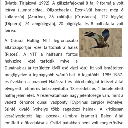
(Matis, Tirjaková, 1992). A gilisztafajoknál 8 faj 9 formája volt
leírva (Lumbricidae, Oligochaeta). Ezenkívül ismert még 6
kullancsfaj (Acarina), 36 rákfajta (Crustacea), 122 légyfaj
(Diptera), 74 zengőlégyfaj, 20 bögölyfaj és 8 bolhafajta volt
leírva.
A Csicsói Holtág NTT legfontosabb
állatcsoportjai közé tartoznak a halak
(Pisces). A NTT a halfauna fontos
helyszínei közé tartozik, mivel a
Dunának az ár területén kívül eső vizei közül itt volt ismételten
megfigyelve a legnagyobb számú hal. A legutóbbi, 1985-1987-
es években a pozsonyi Halászati és hidrobiológiai intézet által
elvégzett felmérés bebizonyította 18 eredeti és 4 betelepített
halfaj jelenlétét. A rezervátumnak nagy jelentősége van, mint a
védett őshonos dunai vadponty (Cyprinus carpio) ívóhelye.
Szinté kiváló ívóhelye több ragadozó halnak. A kritikusan
veszélyeztetett lápi pócnak (Umbra krameri) Balon által
említett előfordulása a Csilizi patakban nem volt megerősítve