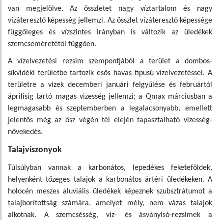
van megjelölve. Az összletet nagy víztartalom és nagy
vízáteresztő képesség jellemzi. Az összlet vízáteresztő képessége
függőleges és vízszintes irányban is változik az üledékek
szemcseméretétől függően.
A vízelvezetési rezsim szempontjából a terület a dombos-
síkvidéki területbe tartozik esős havas típusú vízelvezetéssel. A
területre a vizek decemberi januári felgyűlése és februártól
áprilisig tartó magas vizesség jellemzi; a Qmax márciusban a
legmagasabb és szeptemberben a legalacsonyabb, emellett
jelentős még az ősz végén tél elején tapasztalható vizesség-
növekedés.
Talajviszonyok
Túlsúlyban vannak a karbonátos, lepedékes feketeföldek,
helyenként tőzeges talajok a karbonátos ártéri üledékeken. A
holocén meszes aluviális üledékek képeznek szubsztrátumot a
talajborítottság számára, amelyet mély, nem vázas talajok
alkotnak. A szemcsésség, víz- és ásványisó-rezsimek a