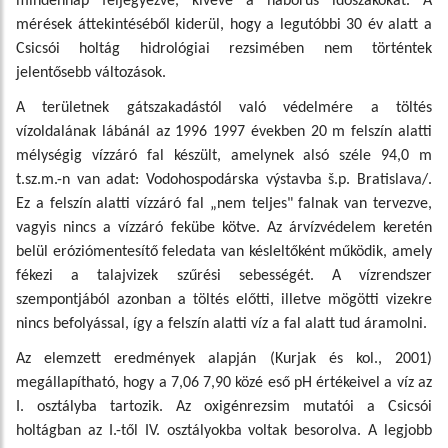
mindennap feljegyezve, kivéve a háborús időszakokat. A
mérések áttekintéséből kiderül, hogy a legutóbbi 30 év alatt a
Csicsói holtág hidrológiai rezsimében nem történtek
jelentősebb változások.
A területnek gátszakadástól való védelmére a töltés
vízoldalának lábánál az 1996 1997 években 20 m felszín alatti
mélységig vízzáró fal készült, amelynek alsó széle 94,0 m
t.sz.m.-n van adat: Vodohospodárska výstavba š.p. Bratislava/.
Ez a felszín alatti vízzáró fal „nem teljes" falnak van tervezve,
vagyis nincs a vízzáró fekübe kötve. Az árvízvédelem keretén
belül eróziómentesítő feledata van késleltőként működik, amely
fékezi a talajvizek szűrési sebességét. A vízrendszer
szempontjából azonban a töltés előtti, illetve mögötti vizekre
nincs befolyással, így a felszín alatti víz a fal alatt tud áramolni.
Az elemzett eredmények alapján (Kurjak és kol., 2001)
megállapítható, hogy a 7,06 7,90 közé eső pH értékeivel a víz az
I. osztályba tartozik. Az oxigénrezsim mutatói a Csicsói
holtágban az I.-től IV. osztályokba voltak besorolva. A legjobb