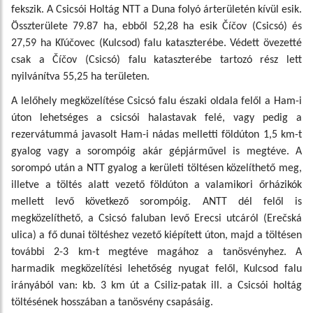
fekszik. A Csicsói Holtág NTT a Duna folyó árterületén kívül esik.
Összterülete 79.87 ha, ebből 52,28 ha esik Číčov (Csicsó) és
27,59 ha Kľúčovec (Kulcsod) falu kataszterébe. Védett övezetté
csak a Číčov (Csicsó) falu kataszterébe tartozó rész lett
nyilvánítva 55,25 ha területen.
A lelőhely megközelítése Csicsó falu északi oldala felől a Ham-i
úton lehetséges a csicsói halastavak felé, vagy pedig a
rezervátummá javasolt Ham-i nádas melletti földúton 1,5 km-t
gyalog vagy a sorompóig akár gépjárművel is megtéve. A
sorompó után a NTT gyalog a kerületi töltésen közelíthető meg,
illetve a töltés alatt vezető földúton a valamikori őrházikók
mellett levő következő sorompóig. ANTT dél felől is
megközelíthető, a Csicsó faluban levő Erecsi utcáról (Erečská
ulica) a fő dunai töltéshez vezető kiépített úton, majd a töltésen
további 2-3 km-t megtéve magához a tanösvényhez. A
harmadik megközelítési lehetőség nyugat felől, Kulcsod falu
irányából van: kb. 3 km út a Csiliz-patak ill. a Csicsói holtág
töltésének hosszában a tanösvény csapásáig.