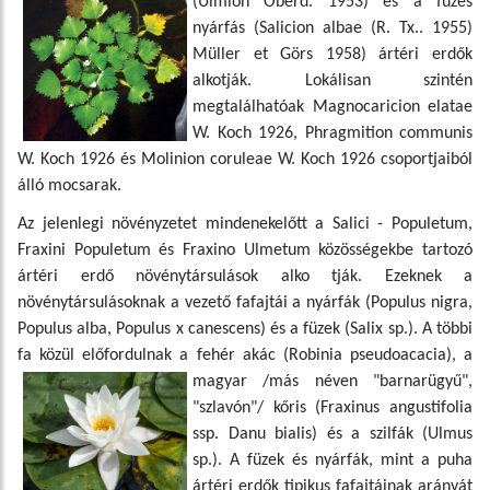
(Ulmion Oberd. 1953) és a fü
zes
nyárfás (Salicion albae (R. Tx.. 1955)
Müller et Görs 1958) ártéri erdők
alkotják. Lokálisan szintén
megtalálhatóak Magnocaricion elatae
W. Koch 1926, Phragmition communis
W. Koch 1926 és Molinion coruleae W. Koch 1926 csoportjaiból
álló mocsarak.
Az jelenlegi növényzetet mindenekelőtt a Salici - Populetum,
Fraxini Populetum és Fraxino Ulmetum közösségekbe tartozó
ártéri erdő növénytársulások alko tják. Ezeknek a
növénytársulásoknak a vezető fafajtái a nyárfák (Populus nigra,
Populus alba, Populus x canescens) és a füzek (Salix sp.). A többi
fa közül előfordulnak a fehér akác (Robinia pseudoaca
cia), a
magyar /más néven "barnarügyű",
"szlavón"/ kőris (Fraxinus angustifolia
ssp. Danu bialis) és a szilfák (Ulmus
sp.). A füzek és nyárfák, mint a puha
ártéri erdők tipikus fafajtáinak arányát