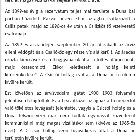
terület magas vízálláskor teljesen el volt öntve.
Az 1899-es évig a rezervátum teljes mai területe a Duna bal
partján húzódott, Rákvár néven. Ebbe az ágba csatlakozott a
Csiliz patak, majd az 1896-os év után a Csilizköz fő vízelvezető
csatornája.
Az 1899-es árvíz idején szeptember 20.-án átszakadt az árvíz
elleni védőgát és a Csallóköz egy része víz alá került. Az áradás
okozta kimosások és felbuggyanások által a töltés alámosódott
majd összeomlott. Ekkor keletkezett a holtág keleti
kitüremkedése". A Csicsói holtág ezáltal a Duna ár területén
kívülre került.
Ezt követően az árvízvédelmi gátat 1900 1903 folyamán
jelentősen felújították. Ez a beavatkozás az ágnak a fő medertől
való tökéletes levágását jelentette, vagyis a Csicsói holtág és a
Duna felszíni vizei már nem tudtak egymással közvetlenül
kommunikálni még magas vízálláskor sem (kivéve az 1965-ös
évet). A Csicsói holtág ezen beavatkozás által a Duna ár
területén kívülre került.