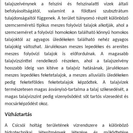
talajszelvénynek a felszíni és felszínalatti vizek általi
befolyásoltságától, valamint a földtani szubsztrátum
tulajdonságaitól függenek. A terület túlnyomó részét különböző
szemcseméretű tipikus meszes folyóvízi talajok alkotják, ahol a
szemcseméret a folyóvízi homokokon található könnyű homokos
talajoktól az agyagos üledékeken található nehéz agyagos
talajokig változhat. Járulékosan meszes lepedékes és arenites
meszes folyóvízi talajok is előfordulnak. A magasabb
talajvízszinttel rendelkező részeken, ahol a talajszelvény
hosszabb ideig van kitéve a talajvíz hatásának, járulékosan
meszes lepedékes feketetalajok, a meszes alluviális üledékeken
pedig feketeföldes feketetalajok képződtek. A talajvizek
természetesen magas ásványisó-tartalma a talaj szikesedését, a
magas talajvízszint pedig vizenyősödést sőt tartós vizesedést és
mocsárképződést okoz.
Vízháztartás
A Csicsói holtág területének vízrendszere a különböző
hidrotechnikai létesítmények létezése és működtetése