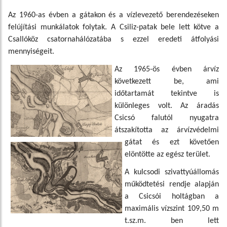
Az 1960-as évben a gátakon és a vízlevezető berendezéseken
felújítási munkálatok folytak. A Csiliz-patak bele lett kötve a
Csallóköz csatornahálózatába s ezzel eredeti átfolyási
mennyiségeit.
Az 1965
-
ös évben árvíz
következett be, ami
időtartamát tekintve is
különleges volt. Az áradás
Csicsó falutól nyugatra
átszakította az árvízvédelmi
gátat és ezt követően
elöntötte az egész terület.
A kulcsodi szivattyúállomás
működtetési rendje alapján
a Csicsói holtágban a
maximális vízszint 109,50 m
t.sz.m. ben lett