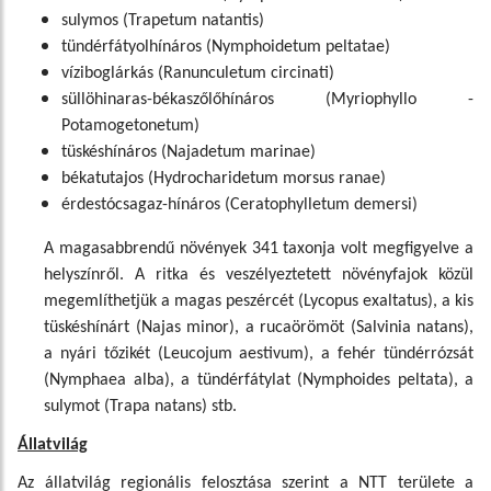
sulymos (Trapetum natantis)
tündérfátyolhínáros (Nymphoidetum peltatae)
víziboglárkás (Ranunculetum circinati)
süllöhinaras-békaszőlőhínáros (Myriophyllo -
Potamogetonetum)
tüskéshínáros (Najadetum marinae)
békatutajos (Hydrocharidetum morsus ranae)
érdestócsagaz-hínáros (Ceratophylletum demersi)
A magasabbrendű növények 341 taxonja volt megfigyelve a
helyszínről. A ritka és veszélyeztetett növényfajok közül
megemlíthetjük a magas peszércét (Lycopus exaltatus), a kis
tüskéshínárt (Najas minor), a rucaörömöt (Salvinia natans),
a nyári tőzikét (Leucojum aestivum), a fehér tündérrózsát
(Nymphaea alba), a tündérfátylat (Nymphoides peltata), a
sulymot (Trapa natans) stb.
Állatvilág
Az állatvilág regionális felosztása szerint a NTT területe a