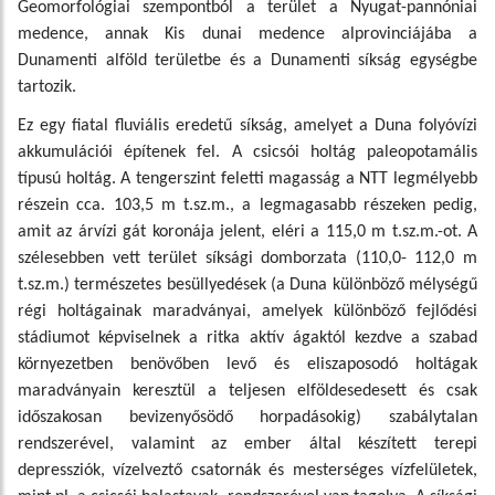
Geomorfológiai szempontból a terület a Nyugat-pannóniai
medence, annak Kis dunai medence alprovinciájába a
Dunamenti alföld területbe és a Dunamenti síkság egységbe
tartozik.
Ez egy fiatal fluviális eredetű síkság, amelyet a Duna folyóvízi
akkumulációi építenek fel. A csicsói holtág paleopotamális
típusú holtág. A tengerszint feletti magasság a NTT legmélyebb
részein cca. 103,5 m t.sz.m., a legmagasabb részeken pedig,
amit az árvízi gát koronája jelent, eléri a 115,0 m t.sz.m.-ot. A
szélesebben vett terület síksági domborzata (110,0- 112,0 m
t.sz.m.) természetes besüllyedések (a Duna különböző mélységű
régi holtágainak maradványai, amelyek különböző fejlődési
stádiumot képviselnek a ritka aktív ágaktól kezdve a szabad
környezetben benövőben levő és eliszaposodó holtágak
maradványain keresztül a teljesen elföldesedesett és csak
időszakosan bevizenyősödő horpadásokig) szabálytalan
rendszerével, valamint az ember által készített terepi
depressziók, vízelveztő csatornák és mesterséges vízfelületek,