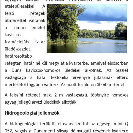
etelepülésekkel. A
felső rétegek
átmenettel váltanak
a rumani emelet
kavicsos
formációjába. Ez az
üledékösszlet
határozottabb
rétegtani határ nélkül megy át a kvarterbe, amelyet elsősorban
a Duna kavicsos-homokos üledékei alkotnak. Az összlet
vastagsága a fiatal tektonika érvényre jutásának eltérő
mértékétől függően változik. Az adott területen 30 60 m-tér el.
A felszíni réteget max. 2 m vastagságú, többnyire homokos
agyag jellegű árvízi üledékek alkotják.
Hidrogeológiai jellemzők
A hidrogeológiai területi felosztás szerint az egység, mint Q
052, vagyis a Dunamenti síkság délnyugati részének kvartere