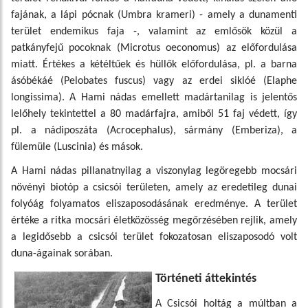
fajának, a lápi pócnak (Umbra krameri) - amely a dunamenti
terület endemikus faja -, valamint az emlősök közül a
patkányfejű pocoknak (Microtus oeconomus) az előfordulása
miatt. Értékes a kétéltűek és hüllők előfordulása, pl. a barna
ásóbékáé (Pelobates fuscus) vagy az erdei siklóé (Elaphe
longissima). A Hami nádas emellett madártanilag is jelentős
lelőhely tekintettel a 80 madárfajra, amiből 51 faj védett, így
pl. a nádiposzáta (Acrocephalus), sármány (Emberiza), a
fülemüle (Luscinia) és mások.
A Hami nádas pillanatnyilag a viszonylag legöregebb mocsári
növényi biotóp a csicsói területen, amely az eredetileg dunai
folyóág folyamatos eliszaposodásának eredménye. A terület
értéke a ritka mocsári életközösség megőrzésében rejlik, amely
a legidősebb a csicsói terület fokozatosan eliszaposodó volt
duna-ágainak sorában.
Történeti áttekintés
A Csicsói holtág a múltban a