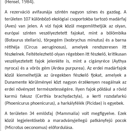
1984).
(Hensel,
A rezerváció avifaunája szintén nagyon színes és gazdag. A
területen 107 különböző ekológiai csoportokba tartozó madárfaj
(Aves) van jelen. A vízi fajok közül megemlíthetjük az olyan,
európai szinten veszélyeztetett fajokat, mint a bölömbika
(Botaurus stellaris), törpegém (Ixobrychus minutus) és a barna
rétihéja (Circus aeruginosus), amelyek rendszeresen itt
fészkelnek. Feltételezhető olyan régebben itt fészkelő, kritikusan
veszélyeztetett fajok jelenléte is, mint a cigányréce (Aythya
nyroca) és a vörös gém (Ardea purpurea). Az erdei madárfajok
közül kiemelhetjük az üregekben fészkelő fjokat, amelyek a
Dunamente körülményei közt nagyon érzékenyen reagálnak az
erdei növényzet természetességére. Ilyen fajok pöldául a rövid
karmú fakusz (Certhia brachydactyla), a kerti rozsdafarkú
(Phoenicurus phoenicurus), a harkályfélék (Picidae) is egyebek.
A területen 34 emlősfaj (Mammalia) volt megfigyelve. Ezek
közül legjelentősebb a maradványjellegű patkányfejű pocok
(Microtus oeconomus) előfordulása.