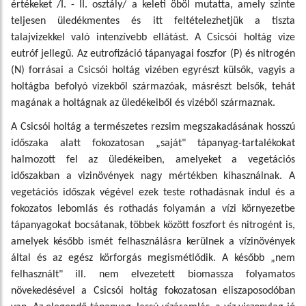
értékeket /I. - II. osztály/ a keleti öböl mutatta, amely szinte
teljesen üledékmentes és itt feltételezhetjük a tiszta
talajvizekkel való intenzívebb ellátást. A Csicsói holtág vize
eutróf jellegű. Az eutrofizáció tápanyagai foszfor (P) és nitrogén
(N) forrásai a Csicsói holtág vizében egyrészt külsők, vagyis a
holtágba befolyó vizekből származóak, másrészt belsők, tehát
magának a holtágnak az üledékeiből és vizéből származnak.
A Csicsói holtág a természetes rezsim megszakadásának hosszú
időszaka alatt fokozatosan „saját" tápanyag-tartalékokat
halmozott fel az üledékeiben, amelyeket a vegetációs
időszakban a vizinövények nagy mértékben kihasználnak. A
vegetációs időszak végével ezek teste rothadásnak indul és a
fokozatos lebomlás és rothadás folyamán a vízi környezetbe
tápanyagokat bocsátanak, többek között foszfort és nitrogént is,
amelyek később ismét felhasználásra kerülnek a vízinövények
által és az egész körforgás megismétlődik. A később „nem
felhasznált" ill. nem elvezetett biomassza folyamatos
növekedésével a Csicsói holtág fokozatosan eliszaposodóban