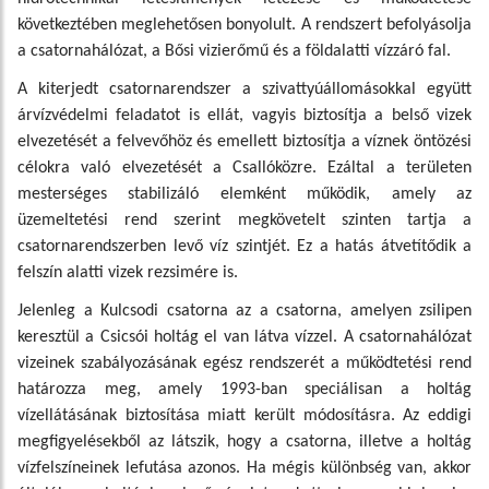
következtében meglehetősen bonyolult. A rendszert befolyásolja
a csatornahálózat, a Bősi vizierőmű és a földalatti vízzáró fal.
A kiterjedt csatornarendszer a szivattyúállomásokkal együtt
árvízvédelmi feladatot is ellát, vagyis biztosítja a belső vizek
elvezetését a felvevőhöz és emellett biztosítja a víznek öntözési
célokra való elvezetését a Csallóközre. Ezáltal a területen
mesterséges stabilizáló elemként működik, amely az
üzemeltetési rend szerint megkövetelt szinten tartja a
csatornarendszerben levő víz szintjét. Ez a hatás átvetítődik a
felszín alatti vizek rezsimére is.
Jelenleg a Kulcsodi csatorna az a csatorna, amelyen zsilipen
keresztül a Csicsói holtág el van látva vízzel. A csatornahálózat
vizeinek szabályozásának egész rendszerét a működtetési rend
határozza meg, amely 1993-ban speciálisan a holtág
vízellátásának biztosítása miatt került módosításra. Az eddigi
megfigyelésekből az látszik, hogy a csatorna, illetve a holtág
vízfelszíneinek lefutása azonos. Ha mégis különbség van, akkor