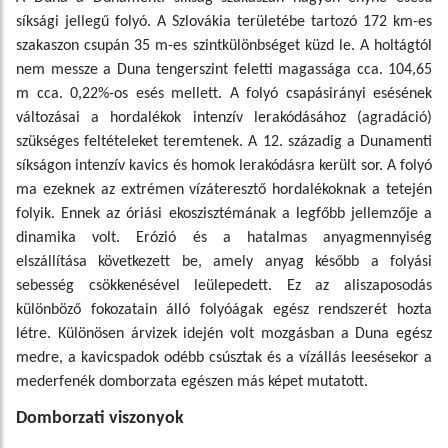
síksági jellegű folyó. A Szlovákia területébe tartozó 172 km-es
szakaszon csupán 35 m-es szintkülönbséget küzd le. A holtágtól
nem messze a Duna tengerszint feletti magassága cca. 104,65
m cca. 0,22%-os esés mellett. A folyó csapásirányi esésének
változásai a hordalékok intenzív lerakódásához (agradáció)
szükséges feltételeket teremtenek. A 12. századig a Dunamenti
síkságon intenzív kavics és homok lerakódásra került sor. A folyó
ma ezeknek az extrémen vízáteresztő hordalékoknak a tetején
folyik. Ennek az óriási ekoszisztémának a legfőbb jellemzője a
dinamika volt. Erózió és a hatalmas anyagmennyiség
elszállítása következett be, amely anyag később a folyási
sebesség csökkenésével leülepedett. Ez az aliszaposodás
különböző fokozatain álló folyóágak egész rendszerét hozta
létre. Különösen árvizek idején volt mozgásban a Duna egész
medre, a kavicspadok odébb csúsztak és a vízállás leesésekor a
mederfenék domborzata egészen más képet mutatott.
Domborzati viszonyok