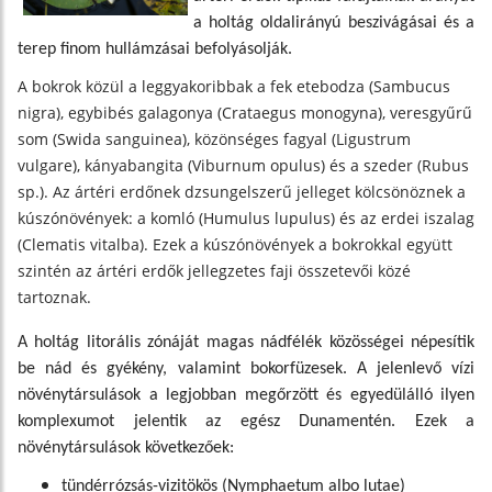
a holtág oldalirányú beszivágásai és a
terep finom hullámzásai befolyásolják.
A bokrok közül a leggyakoribbak a fek etebodza (Sambucus
nigra), egybibés galagonya (Crataegus monogyna), veresgyűrű
som (Swida sanguinea), közönséges fagyal (Ligustrum
vulgare), kányabangita (Viburnum opulus) és a szeder (Rubus
sp.). Az ártéri erdőnek dzsungelszerű jelleget kölcsönöznek a
kúszónövények: a komló (Humulus lupulus) és az erdei iszalag
(Clematis vitalba). Ezek a kúszónövények a bokrokkal együtt
szintén az ártéri erdők jellegzetes faji összetevői közé
tartoznak.
A holtág litorális zónáját magas nádfélék közösségei népesítik
be nád és gyékény, valamint bokorfüzesek. A jelenlevő vízi
növénytársulások a legjobban megőrzött és egyedülálló ilyen
komplexumot jelentik az egész Dunamentén. Ezek a
növénytársulások következőek:
tündérrózsás-vizitökös (Nymphaetum albo lutae)