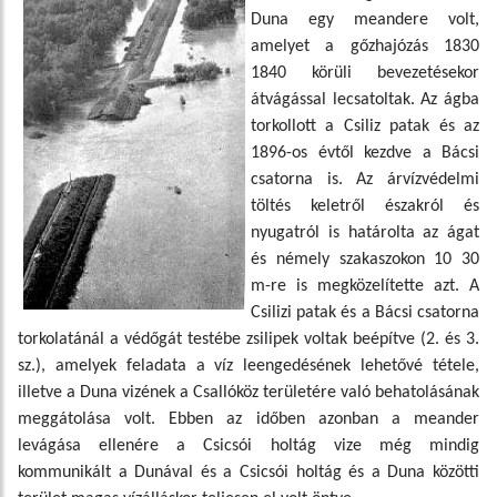
Duna egy meandere volt,
amelyet a gőzhajózás 1830
1840 körüli bevezetésekor
átvágással lecsatoltak. Az ágba
torkollott a Csiliz patak és az
1896-os évtől kezdve a Bácsi
csatorna is. Az árvízvédelmi
töltés keletről északról és
nyugatról is határolta az ágat
és némely szakaszokon 10 30
m-re is megközelítette azt. A
Csilizi patak és a Bácsi csatorna
torkolatánál a védőgát testébe zsilipek voltak beépítve (2. és 3.
sz.), amelyek feladata a víz leengedésének lehetővé tétele,
illetve a Duna vizének a Csallóköz területére való behatolásának
meggátolása volt. Ebben az időben azonban a meander
levágása ellenére a Csicsói holtág vize még mindig
kommunikált a Dunával és a Csicsói holtág és a Duna közötti