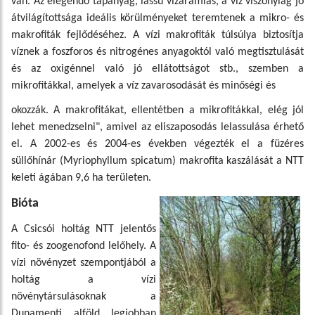
van. Az elegendő tápanyag, lassú vízáramlás, a víz viszonylag jó
átvilágítottsága ideális körülményeket teremtenek a mikro- és
makrofiták fejlődéséhez. A vízi makrofiták túlsúlya biztosítja
víznek a foszforos és nitrogénes anyagoktól való megtisztulását
és az oxigénnel való jó ellátottságot stb., szemben a
mikrofitákkal, amelyek a víz zavarosodását és minőségi és
okozzák. A makrofitákat, ellentétben a mikrofitákkal, elég jól
lehet menedzselni", amivel az eliszaposodás lelassulása érhető
el. A 2002-es és 2004-es években végezték el a füzéres
süllőhínár (Myriophyllum spicatum) makrofita kaszálását a NTT
keleti ágában 9,6 ha területen.
Bióta
A Csicsói holtág NTT jelentős
fito- és zoogenofond lelőhely. A
vízi növényzet szempontjából a
holtág a vízi
növénytársulásoknak a
Dunamenti alföld legjobban