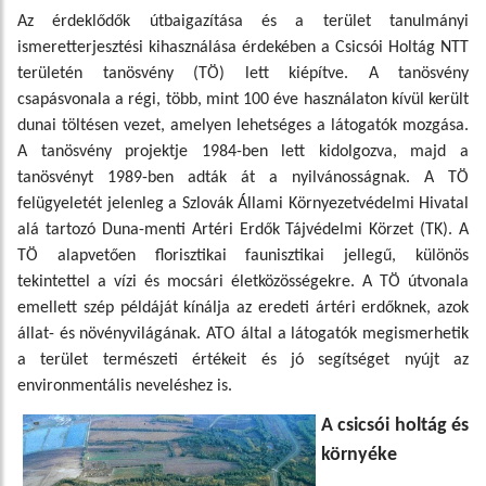
Az érdeklődők útbaigazítása és a terület tanulmányi
ismeretterjesztési kihasználása érdekében a Csicsói Holtág NTT
területén tanösvény (TÖ) lett kiépítve. A tanösvény
csapásvonala a régi, több, mint 100 éve használaton kívül került
dunai töltésen vezet, amelyen lehetséges a látogatók mozgása.
A tanösvény projektje 1984-ben lett kidolgozva, majd a
tanösvényt 1989-ben adták át a nyilvánosságnak. A TÖ
felügyeletét jelenleg a Szlovák Állami Környezetvédelmi Hivatal
alá tartozó Duna-menti Artéri Erdők Tájvédelmi Körzet (TK). A
TÖ alapvetően florisztikai faunisztikai jellegű, különös
tekintettel a vízi és mocsári életközösségekre. A TÖ útvonala
emellett szép példáját kínálja az eredeti ártéri erdőknek, azok
állat- és növényvilágának. ATO által a látogatók megismerhetik
a terület természeti értékeit és jó segítséget nyújt az
environmentális neveléshez is.
A csicsói holtág és
környéke