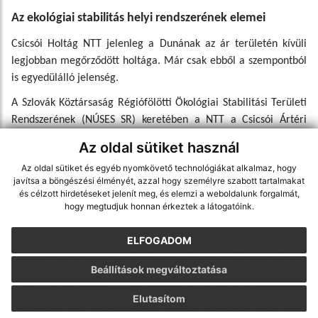
Az ekológiai stabilitás helyi rendszerének elemei
Csicsói Holtág NTT jelenleg a Dunának az ár területén kívüli
legjobban megőrződött holtága. Már csak ebből a szempontból
is egyedülálló jelenség.
A Szlovák Köztársaság Régiófölötti Ökológiai Stabilitási Területi
Rendszerének (NÚSES SR) keretében a NTT a Csicsói Ártéri
Erdők régiófölötti biocentrum magját jelenti a Duna folyó
Az oldal sütiket használ
régiófölötti biokoridorra való csatlakozással.
Az oldal sütiket és egyéb nyomkövető technológiákat alkalmaz, hogy
A terület védelme
javítsa a böngészési élményét, azzal hogy személyre szabott tartalmakat
és célzott hirdetéseket jelenít meg, és elemzi a weboldalunk forgalmát,
A Csicsói Holtág Nemzeti Természetvédelmi Terület az 1964-es
hogy megtudjuk honnan érkeztek a látogatóink.
évben állami természetvédelmi területté lett nyilvánítva, majd
1995 január 1-től a jelenlegi kategóriáknak megfelelően (NTT).
ELFOGADOM
A rezervátum védelmi sávjává csak a Komáromi járás területén
Beállítások megváltoztatása
levő Csicsó (Číčov) falu kataszteréhez tartozó rész lett
nyilvánítva, a Dunaszerdahelyi járásba tartozó Kulcsod
Elutasítom
(Kľúčovec) falu kataszteréhez tartozó területen ilyen nem