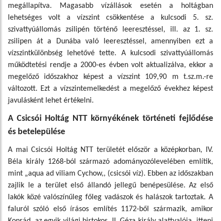
megállapítva. Magasabb vízállások esetén a holtágban
lehetséges volt a vízszint csökkentése a kulcsodi 5. sz.
szivattyúállomás zsilipén történő leeresztéssel, ill. az 1. sz.
zsilipen át a Dunába való leeresztéssel, amennyiben ezt a
vízszintkülönbség lehetővé tette. A kulcsodi szivattyúállomás
működtetési rendje a 2000-es évben volt aktualizálva, ekkor a
megelőző időszakhoz képest a vízszint 109,90 m t.sz.m.-re
változott. Ezt a vízszintemelkedést a megelőző évekhez képest
javulásként lehet értékelni.
A Csicsói Holtág NTT környékének történeti fejlődése
és betelepülése
A mai Csicsói Holtág NTT területét először a középkorban, IV.
Béla király 1268-ból származó adományozólevelében említik,
mint „aqua ad viliam Cychow,, (csicsói víz). Ebben az időszakban
zajlik le a terület első állandó jellegű benépesülése. Az első
lakók közé valószínűleg főleg vadászok és halászok tartoztak. A
faluról szóló első írásos említés 1172-ből származik, amikor