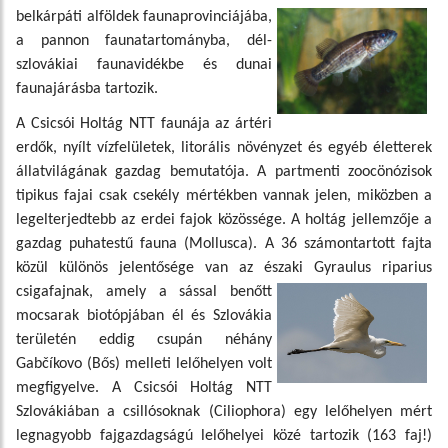
belkárpáti alföldek faunaprovinciájá
ba,
a pannon faunatartományba, dél-
szlovákiai faunavidékbe és dunai
faunajárásba tartozik.
A Csicsói Holtág NTT faunája az ártéri
erdők, nyílt vízfelületek, litorális növényzet és egyéb életterek
állatvilágának gazdag bemutatója. A partmenti zoocönózisok
tipikus fajai csak csekély mértékben vannak jelen, miközben a
legelterjedtebb az erdei fajok közössége. A holtág jellemzője a
gazdag puhatestű fauna (Mollusca). A 36 számontartott fajta
közül különös jelentősége van az északi Gyraulu
s riparius
csigafajnak, amely a sással benőtt
mocsarak biotópjában él és Szlovákia
területén eddig csupán néhány
Gabčíkovo (Bős) melleti lelőhelyen volt
megfigyelve. A Csicsói Holtág NTT
Szlovákiában a csillósoknak (Ciliophora) egy lelőhelyen mért
legnagyobb fajgazdagságú lelőhelyei közé tartozik (163 faj!)