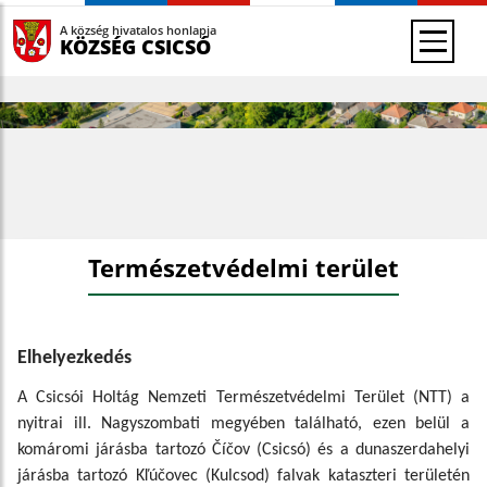
A község hivatalos honlapja
KÖZSÉG CSICSÓ
Természetvédelmi terület
Elhelyezkedés
A Csicsói Holtág Nemzeti Természetvédelmi Terület (NTT) a
nyitrai ill. Nagyszombati megyében található, ezen belül a
komáromi járásba tartozó Číčov (Csicsó) és a dunaszerdahelyi
járásba tartozó Kľúčovec (Kulcsod) falvak kataszteri területén