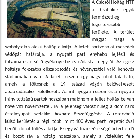
A Csicsói Holtág NTT
a Csallóköz egyik
természetileg
legértékesebb
területe. A terület
magját maga a
szabálytalan alakú holtág alkotja. A keleti partvonalat meredek
védőgát határolja, a nyugati part enyhébb lejtésű és
folyamatosan sűrű gyékényesbe és nádasba megy át. Az egész
holtága fokozatos eliszaposodás és növényzettel való benövés
stádiumában van. A keleti részen egy nagy öböl található,
amely a töltésnek a 19. század végén bekövetkezett
átszakadásakor keletkezett. Az int nyugati részen és a nyugati
irányítottságú partok hosszában majdnem a teljes holtág be van
nőve vízi növényzettel. Ey a jelenség valószínűleg a domináns
északnyugati szelekkel hozható összefüggésbe. A rezerváció
külső kerületét a régi, több, mint 100 éves, parti vegetációval
benőtt dunai töltés alkotja. Ez egy változó szélességű ártéri-erdő
és bozót sáv a holtág hosszában, amely a vízfelület felé