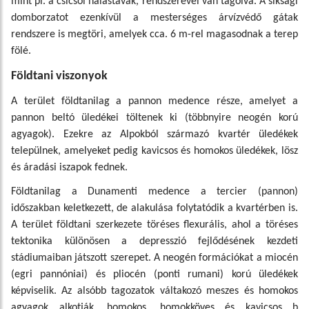
mint pl. a csicsói halastavak, rendszerével van tagolva. A síksági
domborzatot ezenkívül a mesterséges árvízvédő gátak
rendszere is megtöri, amelyek cca. 6 m-rel magasodnak a terep
fölé.
Földtani viszonyok
A terület földtanilag a pannon medence része, amelyet a
pannon beltó üledékei töltenek ki (többnyire neogén korú
agyagok). Ezekre az Alpokból származó kvartér üledékek
települnek, amelyeket pedig kavicsos és homokos üledékek, lösz
és áradási iszapok fednek.
Földtanilag a Dunamenti medence a tercier (pannon)
időszakban keletkezett, de alakulása folytatódik a kvartérben is.
A terület földtani szerkezete töréses flexurális, ahol a töréses
tektonika különösen a depresszió fejlődésének kezdeti
stádiumaiban játszott szerepet. A neogén formációkat a miocén
(egri pannóniai) és pliocén (ponti rumani) korú üledékek
képviselik. Az alsóbb tagozatok váltakozó meszes és homokos
agyagok alkotják, homokos, homokköves és kavicsos b