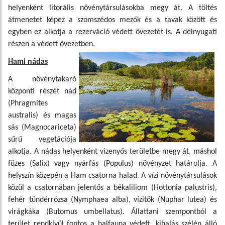
helyenként litorális növénytársulásokba megy át. A töltés
átmenetet képez a szomszédos mezők és a tavak között és
egyben ez alkotja a rezerváció védett övezetét is. A délnyugati
részen a védett övezetben.
Hami nádas
A növénytakaró
központi részét nád
(Phragmites
australis) és magas
sás (Magnocariceta)
sűrű vegetációja
alkotja. A nádas helyenként vizenyős területbe megy át, máshol
füzes (Salix) vagy nyárfás (Populus) növényzet határolja. A
helyszín közepén a Ham csatorna halad. A vízi növénytársulások
közül a csatornában jelentős a békaliliom (Hottonia palustris),
fehér tündérrózsa (Nymphaea alba), vízitök (Nuphar lutea) és
virágkáka (Butomus umbellatus). Állattani szempontból a
terület rendkívül fontos a halfauna védett, kihalás szélén álló