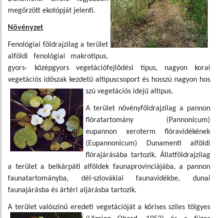
megőrzött ekotópját jelenti.
Növényzet
Fenológiai földrajzilag a terület
alföldi fenológiai makrotípus,
gyors- középgyors vegetációfejlődési típus, nagyon korai
vegetációs időszak kezdetű altípuscsoport és hosszú nagyon hos
szú vegetációs idejű altípus.
A terület növényföldrajzilag a pannon
flóratartomány (Pannonicum)
eupannon xeroterm flóravidékének
(Eupannonicum) Dunamenti alföldi
flórajárásába tartozik. Állatföldrajzilag
a terület a belkárpáti alföldek faunaprovinciájába, a pannon
faunatartományba, dél-szlovákiai faunavidékbe, dunai
faunajárásba és ártéri aljárásba tartozik.
A terület valószínű eredeti vegetációját a kőrises sziles tölgyes