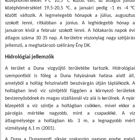
középhőmérséklet 9°C 10,5 °C között van, az átlagos júliusi
középhőmérséklet 19,5-20,5 °C, a januári pedig -1 és -4 °C
között változik. A legmelegebb hónapok a július, augusztus
szokott lenni, ritkábban a június. A leghidegebb hónap a
januáron kívül a február szokott lenni. A hótakarós napok évi
átlagos száma 30 35 nap. A területre viszonylag nagy széljárás
jellemző, a meghatározó szélirány Ény DK.
Hidrológiai jellemzők
A terület a Duna vízgyűjtő területébe tartozik. Hidrológiai
szempontból is főleg a Duna folyásának hatása alatt áll,
amelyből a holtág felszínalatti beszivárgás útján táplálkozik. A
holtágban levő víz szintjétől függően a környező területek
bevizenyősödnek és magas vízállásnál víz alá is kerülnek. A nyár
közepétől a víz szintje a holtágban csökken, mivel ekkor a
párolgás mértéke nagyobb, mint a csapadéké. A víz
átlagmélysége a holtágban kb. 3 m, a legnagyobb mért
vízmélység 6,1 m (2001).
A Duna a Dunamenti síkság szakaszán nagyon enyhe esésű