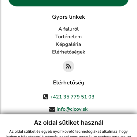
Gyors linkek
A faluról
Történelem
Képgaléria
Elérhetőségek
Elérhetőség
+421 35 779 51 03
info@cicov.sk
Az oldal sütiket használ
Az oldal sütiket és egyéb nyomkövető technológiákat alkalmaz, hogy
javítsa a böngészési élményét, azzal hogy személyre szabott tartalmakat