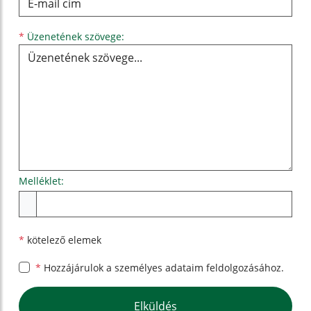
Üzenetének szövege...
*
Üzenetének szövege:
Melléklet:
Melléklet
*
kötelező elemek
*
Hozzájárulok a személyes
adataim feldolgozásához.
Google reCaptcha Response
Elküldés