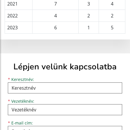
2021
7
3
4
2022
4
2
2
2023
6
1
5
Lépjen velünk kapcsolatba
Keresztnév
Vezetéknév
E-mail cím
*
Keresztnév:
*
Vezetéknév:
*
E-mail cím: