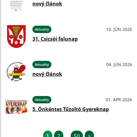
nový článok
10. JÚN 2026
Aktuality
31. Csicsói falunap
04. JÚN 2026
Aktuality
nový článok
01. APR 2026
Aktuality
5. Önkéntes Tűzoltó Gyereknap
1
2
50
>
...