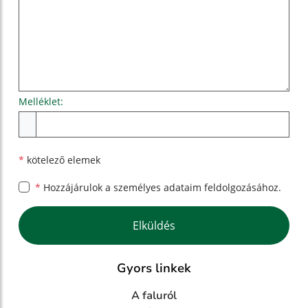
Melléklet:
Melléklet
*
kötelező elemek
*
Hozzájárulok a személyes
adataim feldolgozásához.
Google reCaptcha Response
Elküldés
Gyors linkek
A faluról