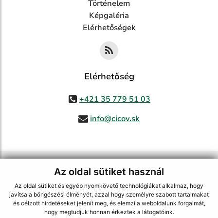
Történelem
Képgaléria
Elérhetőségek
Elérhetőség
+421 35 779 51 03
info@cicov.sk
használja ki a legfrissebb információk követését az RSS funkcióval
,
Az oldal sütiket használ
ECHELON 2 CMS rendszer (tartalomkezelő rendszer),
Honlaptérkép
,
Internetes portál
,
webhosting
,
webex.digital, s.r.o.
,
Domain-ek
,
Domain
Az oldal sütiket és egyéb nyomkövető technológiákat alkalmaz, hogy
regisztráció
,
spoločnosť webex.digital, s.r.o.
,
Webmester
javítsa a böngészési élményét, azzal hogy személyre szabott tartalmakat
és célzott hirdetéseket jelenít meg, és elemzi a weboldalunk forgalmát,
A legutolsó frissítés időpontja:
03.08.2026
hogy megtudjuk honnan érkeztek a látogatóink.