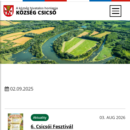
A község hivatalos honlapja
KÖZSÉG CSICSÓ
02.09.2025
03. AUG 2026
Aktuality
6. Csicsói Fesztivál