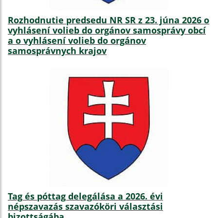
Rozhodnutie predsedu NR SR z 23. júna 2026 o
vyhlásení volieb do orgánov samosprávy obcí
a o vyhlásení volieb do orgánov
samosprávnych krajov
Tag és póttag delegálása a 2026. évi
népszavazás szavazóköri választási
bizottságába