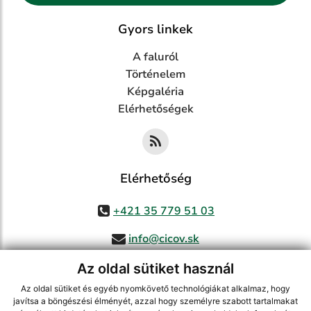
Gyors linkek
A faluról
Történelem
Képgaléria
Elérhetőségek
Elérhetőség
+421 35 779 51 03
info@cicov.sk
Az oldal sütiket használ
Az oldal sütiket és egyéb nyomkövető technológiákat alkalmaz, hogy
használja ki a legfrissebb információk követését az RSS funkcióval
,
javítsa a böngészési élményét, azzal hogy személyre szabott tartalmakat