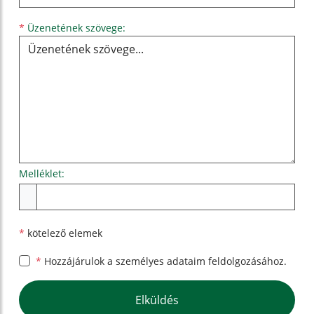
Üzenetének szövege...
*
Üzenetének szövege:
Melléklet:
Melléklet
*
kötelező elemek
*
Hozzájárulok a személyes
adataim feldolgozásához.
Google reCaptcha Response
Elküldés