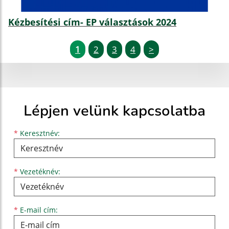
Kézbesítési cím- EP választások 2024
1
2
3
4
>
Lépjen velünk kapcsolatba
Keresztnév
Vezetéknév
E-mail cím
*
Keresztnév:
*
Vezetéknév:
*
E-mail cím: