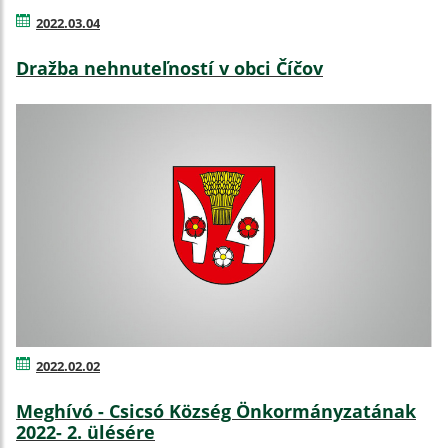
2022.03.04
Dražba nehnuteľností v obci Číčov
2022.02.02
Meghívó - Csicsó Község Önkormányzatának
2022- 2. ülésére