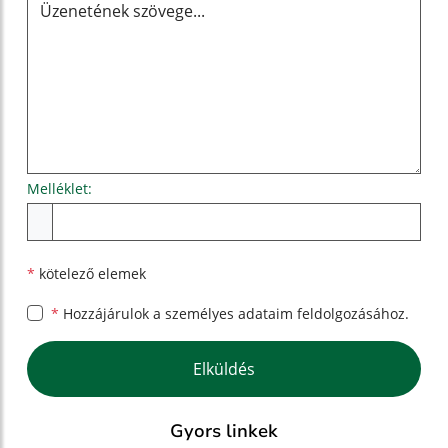
Melléklet:
Melléklet
*
kötelező elemek
*
Hozzájárulok a személyes
adataim feldolgozásához.
Google reCaptcha Response
Elküldés
Gyors linkek