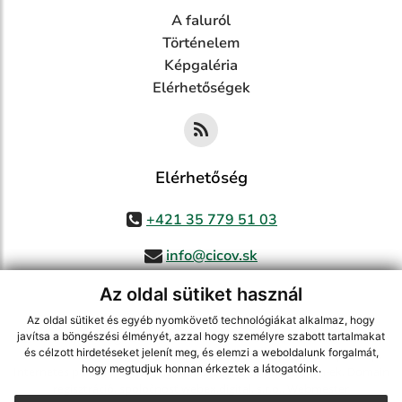
A faluról
Történelem
Képgaléria
Elérhetőségek
Elérhetőség
+421 35 779 51 03
info@cicov.sk
Az oldal sütiket használ
Az oldal sütiket és egyéb nyomkövető technológiákat alkalmaz, hogy
használja ki a legfrissebb információk követését az RSS funkcióval
,
javítsa a böngészési élményét, azzal hogy személyre szabott tartalmakat
és célzott hirdetéseket jelenít meg, és elemzi a weboldalunk forgalmát,
ECHELON 2 CMS rendszer (tartalomkezelő rendszer),
Honlaptérkép
,
hogy megtudjuk honnan érkeztek a látogatóink.
Internetes portál
,
webhosting
,
webex.digital, s.r.o.
,
Domain-ek
,
Domain
regisztráció
,
spoločnosť webex.digital, s.r.o.
,
Webmester