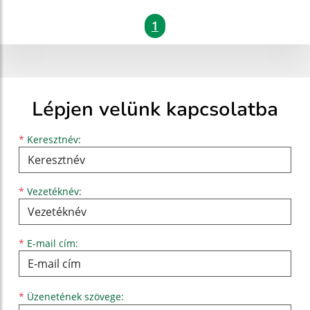
1
Lépjen velünk kapcsolatba
Keresztnév
Vezetéknév
E-mail cím
*
Keresztnév:
*
Vezetéknév:
*
E-mail cím:
Üzenetének szövege...
*
Üzenetének szövege: