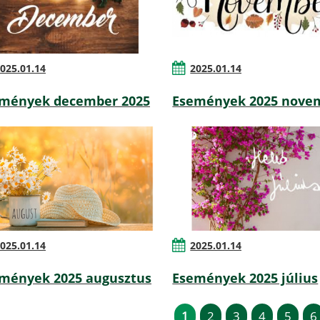
025.01.14
2025.01.14
mények december 2025
Események 2025 nove
025.01.14
2025.01.14
mények 2025 augusztus
Események 2025 július
1
2
3
4
5
6