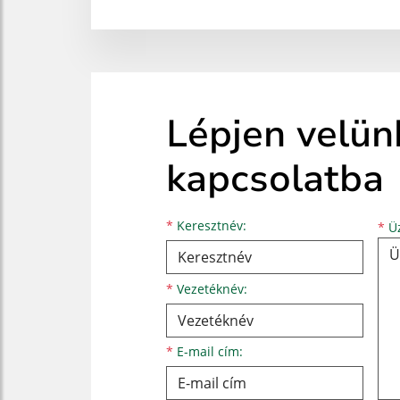
Lépjen velün
kapcsolatba
Keresztnév
Vezetéknév
E-mail cím
*
Keresztnév:
*
Üz
*
Vezetéknév:
*
E-mail cím: