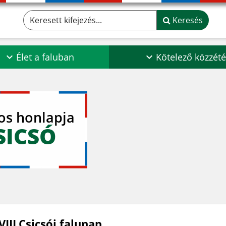
Keresett kifejezés...
Keresés
Élet a faluban
Kötelező közzété
los honlapja
SICSÓ
III.Csicsói falunap