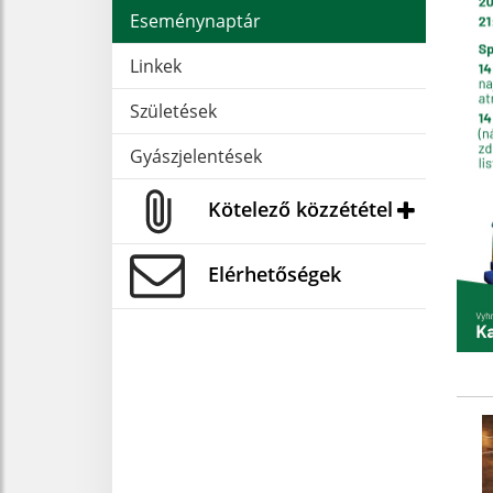
Eseménynaptár
Linkek
Születések
Gyászjelentések
Kötelező közzététel
Elérhetőségek