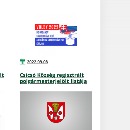
2022.09.08
lt
Csicsó Község regisztrált
polgármesterjelölt listája