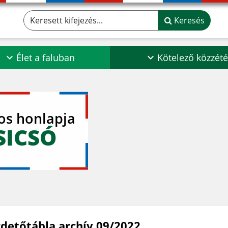
Keresett kifejezés...
Keresés
Élet a faluban
Kötelező közzété
los honlapja
SICSÓ
rdetőtábla archív 09/2022