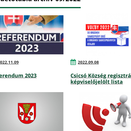
022.11.09
2022.09.08
erendum 2023
Csicsó Község regisztrá
képviselőjelölt lista