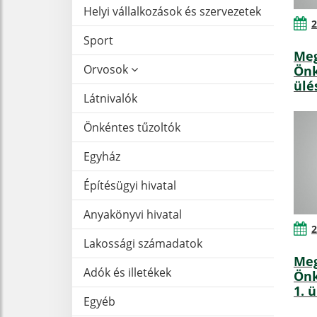
Helyi vállalkozások és szervezetek
2
Sport
Meg
Orvosok
Önk
ülé
Látnivalók
Önkéntes tűzoltók
Egyház
Építésügyi hivatal
Anyakönyvi hivatal
2
Lakossági számadatok
Meg
Adók és illetékek
Önk
1. 
Egyéb