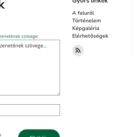
k
Gyors linkek
A faluról
Történelem
Képgaléria
Üzenetének szövege...
Elérhetőségek
enetének szövege:
Google reCaptcha Response
m