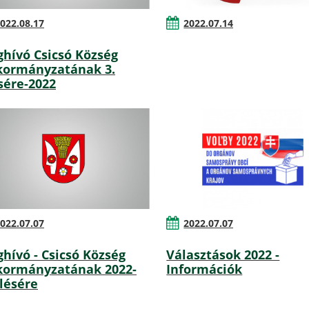
022.08.17
2022.07.14
hívó Csicsó Község
ormányzatának 3.
sére-2022
022.07.07
2022.07.07
hívó - Csicsó Község
Választások 2022 -
ormányzatának 2022-
Információk
ülésére