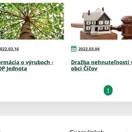
022.03.16
2022.03.04
ormácia o výruboch -
Dražba nehnuteľností 
P Jednota
obci Číčov
1