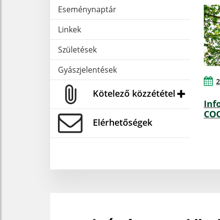
Eseménynaptár
Linkek
Születések
Gyászjelentések
2
Kötelező közzététel
Inf
COO
Elérhetőségek