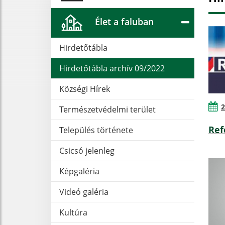
Élet a faluban
Hirdetőtábla
Hirdetőtábla archív 09/2022
Községi Hírek
2
Természetvédelmi terület
Ref
Település története
Csicsó jelenleg
Képgaléria
Videó galéria
Kultúra