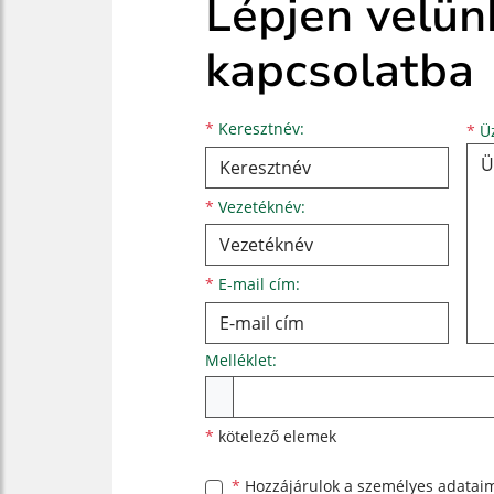
Lépjen velün
kapcsolatba
Keresztnév
Vezetéknév
E-mail cím
*
Keresztnév:
*
Üz
*
Vezetéknév:
*
E-mail cím:
Melléklet:
Melléklet
*
kötelező elemek
*
Hozzájárulok a személyes
adatai