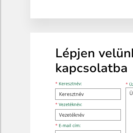
Lépjen velün
kapcsolatba
Keresztnév
Vezetéknév
E-mail cím
*
Keresztnév:
*
Üz
*
Vezetéknév:
*
E-mail cím: