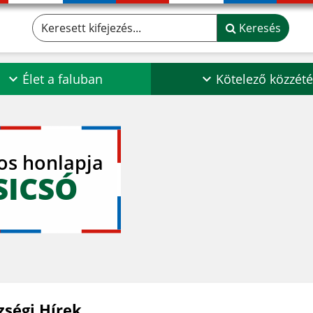
Keresett kifejezés...
Keresés
Élet a faluban
Kötelező közzété
los honlapja
SICSÓ
zségi Hírek