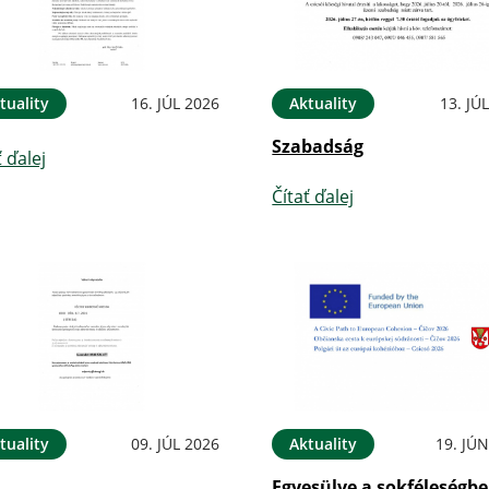
tuality
16. JÚL 2026
Aktuality
13. JÚ
Szabadság
ť ďalej
Čítať ďalej
tuality
09. JÚL 2026
Aktuality
19. JÚ
Egyesülve a sokféleségbe