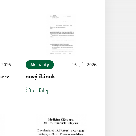
L 2026
Aktuality
16. JÚL 2026
cerv-
nový článok
Čítať ďalej