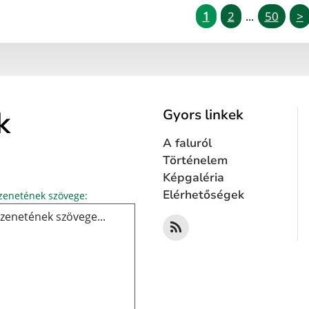
1
2
50
>
...
k
Gyors linkek
A faluról
Történelem
Képgaléria
Üzenetének szövege...
Elérhetőségek
enetének szövege: