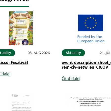
tuality
03. AUG 2026
Aktuality
21. JÚ
sicsói Fesztivál
event-description-sheet_
rem-civ-netw_en_CICOV
ť ďalej
Čítať ďalej