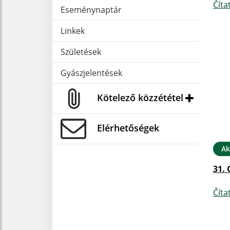
Číta
Eseménynaptár
Linkek
Születések
Gyászjelentések
Kötelező közzététel
Elérhetőségek
Ak
31. 
Číta