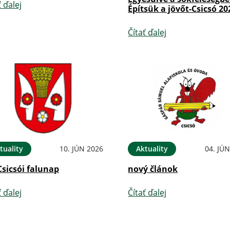
ť ďalej
Építsük a jövőt-Csicsó 20
Čítať ďalej
tuality
10. JÚN 2026
Aktuality
04. JÚ
Csicsói falunap
nový článok
ť ďalej
Čítať ďalej