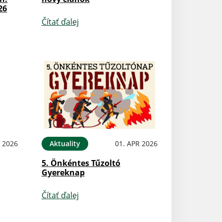
26
Čítať ďalej
N 2026
Aktuality
01. APR 2026
5. Önkéntes Tűzoltó
Gyereknap
Čítať ďalej