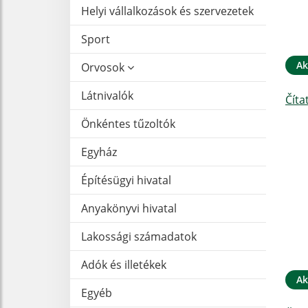
Helyi vállalkozások és szervezetek
Sport
Ak
Orvosok
Látnivalók
Číta
Önkéntes tűzoltók
Egyház
Építésügyi hivatal
Anyakönyvi hivatal
Lakossági számadatok
Adók és illetékek
Ak
Egyéb