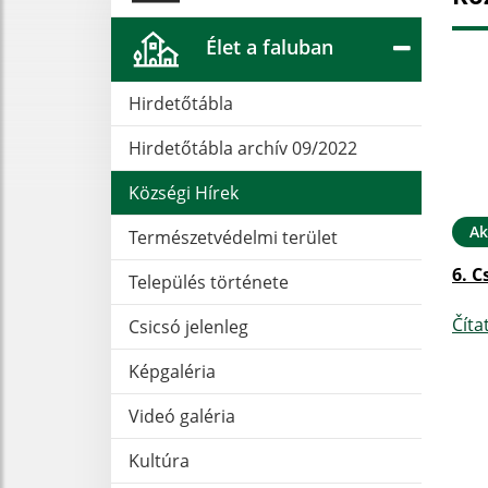
Élet a faluban
Hirdetőtábla
Hirdetőtábla archív 09/2022
Községi Hírek
Ak
Természetvédelmi terület
6. C
Település története
Číta
Csicsó jelenleg
Képgaléria
Videó galéria
Kultúra