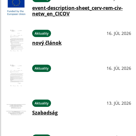
event-description-sheet_cerv-rem-civ-
netw_en_CICOV
16. JÚL 2026
Aktuality
nový článok
16. JÚL 2026
Aktuality
13. JÚL 2026
Aktuality
Szabadság