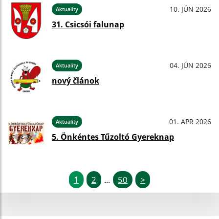
10. JÚN 2026
Aktuality
31. Csicsói falunap
04. JÚN 2026
Aktuality
nový článok
01. APR 2026
Aktuality
5. Önkéntes Tűzoltó Gyereknap
1
2
50
>
...