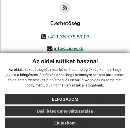
Elérhetőség
+421 35 779 51 03
info@cicov.sk
Az oldal sütiket használ
Az oldal sütiket és egyéb nyomkövető technológiákat alkalmaz, hogy
használja ki a legfrissebb információk követését az RSS funkcióval
,
javítsa a böngészési élményét, azzal hogy személyre szabott tartalmakat
ECHELON 2 CMS rendszer (tartalomkezelő rendszer),
Honlaptérkép
,
és célzott hirdetéseket jelenít meg, és elemzi a weboldalunk forgalmát,
hogy megtudjuk honnan érkeztek a látogatóink.
Internetes portál
,
webhosting
,
webex.digital, s.r.o.
,
Domain-ek
,
Domain
regisztráció
,
spoločnosť webex.digital, s.r.o.
,
Webmester
ELFOGADOM
A legutolsó frissítés időpontja:
03.08.2026
Beállítások megváltoztatása
Nyomtatás
|
Hozzáférési nyilatkozat
Szerzői jogok
|
Cookie-k
Elutasítom