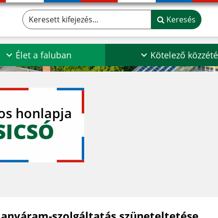
Keresett kifejezés...
Keresés
Élet a faluban
Kötelező közzété
los honlapja
SICSÓ
llanyáram-szolgáltatás szüneteltetése