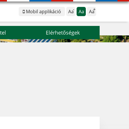
Mobil applikáció
Aa
Aa
Aa
tel
Elérhetőségek