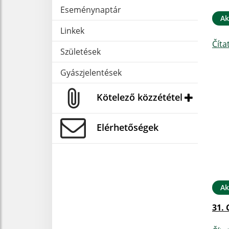
Eseménynaptár
Ak
Linkek
Číta
Születések
Gyászjelentések
Kötelező közzététel
Elérhetőségek
Ak
31. 