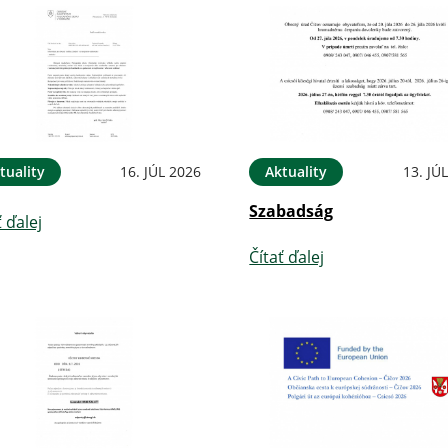
tuality
16. JÚL 2026
Aktuality
13. JÚ
Szabadság
ť ďalej
Čítať ďalej