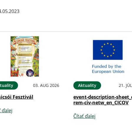
.05.2023
tuality
03. AUG 2026
Aktuality
21. JÚ
sicsói Fesztivál
event-description-sheet_
rem-civ-netw_en_CICOV
ť ďalej
Čítať ďalej