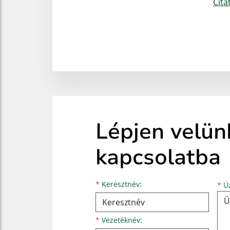
Číta
Lépjen velün
kapcsolatba
Keresztnév
Vezetéknév
E-mail cím
*
Keresztnév:
*
Üz
*
Vezetéknév: