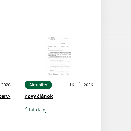
L 2026
Aktuality
16. JÚL 2026
cerv-
nový článok
Čítať ďalej