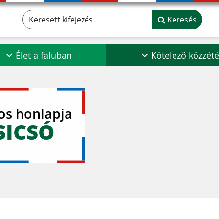
Keresett kifejezés...
Keresés
Élet a faluban
Kötelező közzété
los honlapja
SICSÓ