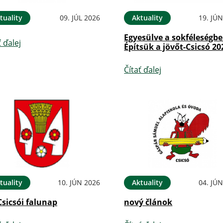
tuality
09. JÚL 2026
Aktuality
19. JÚ
Egyesülve a sokféleségbe
ť ďalej
Építsük a jövőt-Csicsó 20
Čítať ďalej
tuality
10. JÚN 2026
Aktuality
04. JÚ
Csicsói falunap
nový článok