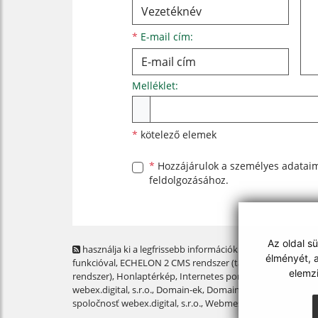
*
E-mail cím:
Melléklet:
Melléklet
*
kötelező elemek
*
Hozzájárulok a személyes
adatai
feldolgozásához.
Az oldal s
használja ki a legfrissebb információk követését az RSS
élményét, a
funkcióval
, ECHELON 2 CMS rendszer (tartalomkezelő
elemz
rendszer),
Honlaptérkép
,
Internetes portál
,
webhosting
,
webex.digital, s.r.o.
,
Domain-ek
,
Domain regisztráció
,
spoločnosť webex.digital, s.r.o.
,
Webmester