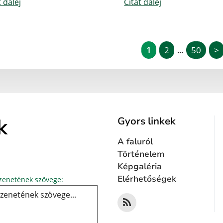
ť ďalej
Čítať ďalej
1
2
50
>
...
k
Gyors linkek
A faluról
Történelem
Képgaléria
Üzenetének szövege...
Elérhetőségek
enetének szövege: