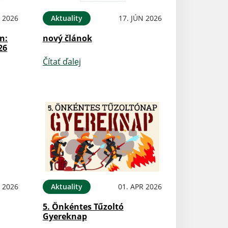
N 2026
Aktuality
17. JÚN 2026
n:
nový článok
26
Čítať ďalej
N 2026
Aktuality
01. APR 2026
5. Önkéntes Tűzoltó
Gyereknap