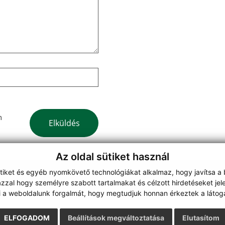
Google reCaptcha Response
m
Elküldés
Az oldal sütiket használ
ütiket és egyéb nyomkövető technológiákat alkalmaz, hogy javítsa a
zzal hogy személyre szabott tartalmakat és célzott hirdetéseket jel
webdesign
|
i a weboldalunk forgalmát, hogy megtudjuk honnan érkeztek a látoga
ELFOGADOM
Beállítások megváltoztatása
Elutasítom