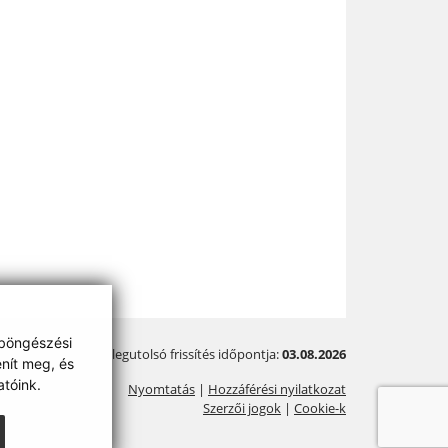
 böngészési
A legutolsó frissítés időpontja:
03.08.2026
enít meg, és
tóink.
Nyomtatás
|
Hozzáférési nyilatkozat
Szerzői jogok
|
Cookie-k