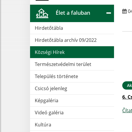
04
Élet a faluban
Hirdetőtábla
Hirdetőtábla archív 09/2022
Községi Hírek
Természetvédelmi terület
Település története
Ak
Csicsó jelenleg
6. C
Képgaléria
Číta
Videó galéria
Kultúra