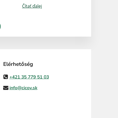
Čítať ďalej
Elérhetőség
+421 35 779 51 03
info@cicov.sk