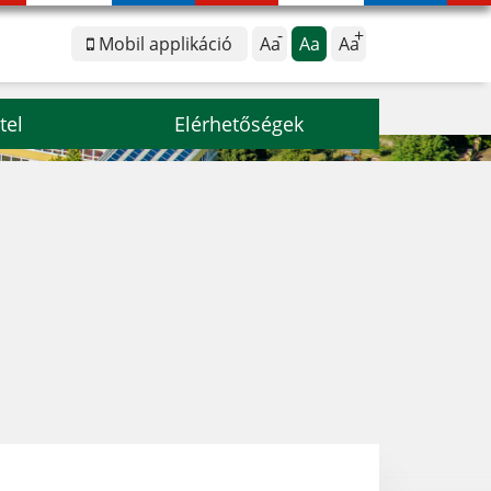
Mobil applikáció
Aa
Aa
Aa
tel
Elérhetőségek