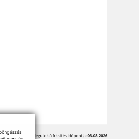
 böngészési
A legutolsó frissítés időpontja:
03.08.2026
enít meg, és