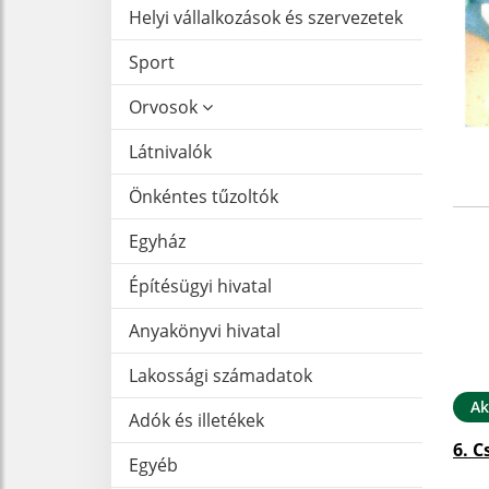
Helyi vállalkozások és szervezetek
Sport
Orvosok
Látnivalók
Önkéntes tűzoltók
Egyház
Építésügyi hivatal
Anyakönyvi hivatal
Lakossági számadatok
Ak
Adók és illetékek
6. C
Egyéb