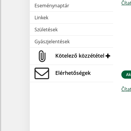
Číta
Eseménynaptár
Linkek
Születések
Gyászjelentések
Kötelező közzététel
Elérhetőségek
Ak
Číta