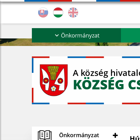
Önkormányzat
A község hivata
KÖZSÉG C
Önkormányzat
Hú