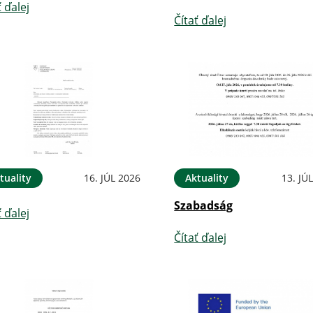
ť ďalej
Čítať ďalej
tuality
16. JÚL 2026
Aktuality
13. JÚ
Szabadság
ť ďalej
Čítať ďalej