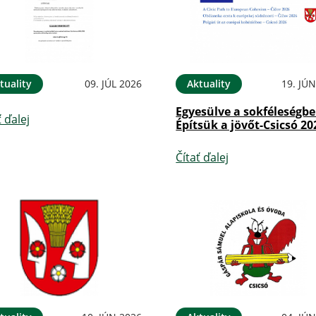
tuality
09. JÚL 2026
Aktuality
19. JÚ
Egyesülve a sokféleségbe
ť ďalej
Építsük a jövőt-Csicsó 20
Čítať ďalej