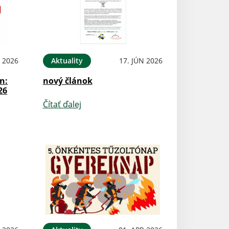
N 2026
Aktuality
17. JÚN 2026
n:
nový článok
26
Čítať ďalej