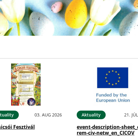
tuality
03. AUG 2026
Aktuality
21. JÚ
sicsói Fesztivál
event-description-sheet_
rem-civ-netw_en_CICOV