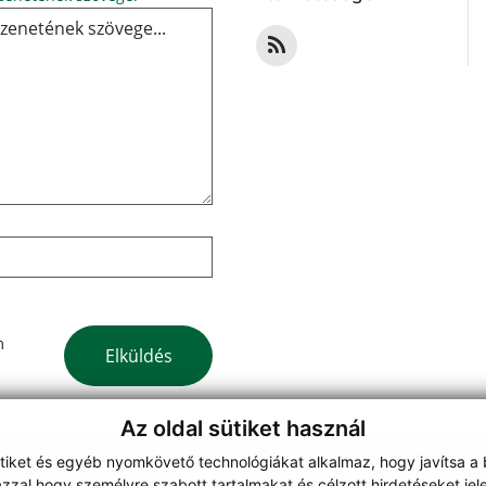
Google reCaptcha Response
m
Elküldés
Az oldal sütiket használ
ütiket és egyéb nyomkövető technológiákat alkalmaz, hogy javítsa a
zzal hogy személyre szabott tartalmakat és célzott hirdetéseket jel