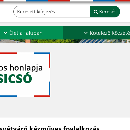
Keresett kifejezés...
Keresés
Élet a faluban
Kötelező közzété
los honlapja
SICSÓ
svétváró kézműves foglalkozás