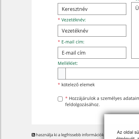
*
Vezetéknév:
*
E-mail cím:
Melléklet:
Melléklet
*
kötelező elemek
*
Hozzájárulok a személyes
adatai
feldolgozásához.
Az oldal s
használja ki a legfrissebb információk követését az RSS
élményét, a