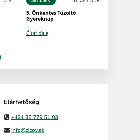
N 2026
Aktuality
01. APR 2026
5. Önkéntes Tűzoltó
Gyereknap
Čítať ďalej
Elérhetőség
+421 35 779 51 03
info@cicov.sk