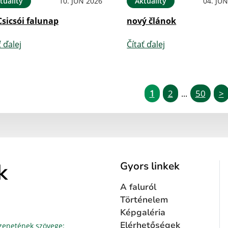
tuality
10. JÚN 2026
Aktuality
04. JÚ
Csicsói falunap
nový článok
ť ďalej
Čítať ďalej
1
2
50
>
...
k
Gyors linkek
A faluról
Történelem
Képgaléria
Üzenetének szövege...
Elérhetőségek
enetének szövege: