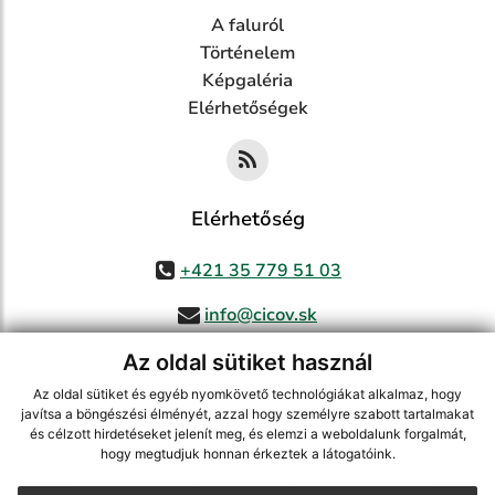
A faluról
Történelem
Képgaléria
Elérhetőségek
Elérhetőség
+421 35 779 51 03
info@cicov.sk
Az oldal sütiket használ
Az oldal sütiket és egyéb nyomkövető technológiákat alkalmaz, hogy
használja ki a legfrissebb információk követését az RSS funkcióval
,
javítsa a böngészési élményét, azzal hogy személyre szabott tartalmakat
és célzott hirdetéseket jelenít meg, és elemzi a weboldalunk forgalmát,
ECHELON 2 CMS rendszer (tartalomkezelő rendszer),
Honlaptérkép
,
hogy megtudjuk honnan érkeztek a látogatóink.
Internetes portál
,
webhosting
,
webex.digital, s.r.o.
,
Domain-ek
,
Domain
regisztráció
,
spoločnosť webex.digital, s.r.o.
,
Webmester