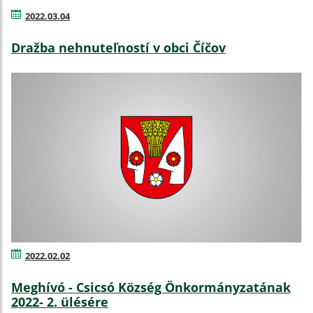
2022.03.04
Dražba nehnuteľností v obci Číčov
2022.02.02
Meghívó - Csicsó Község Önkormányzatának
2022- 2. ülésére