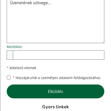
Melléklet:
Melléklet
*
kötelező elemek
*
Hozzájárulok a személyes
adataim feldolgozásához.
Google reCaptcha Response
Elküldés
Gyors linkek