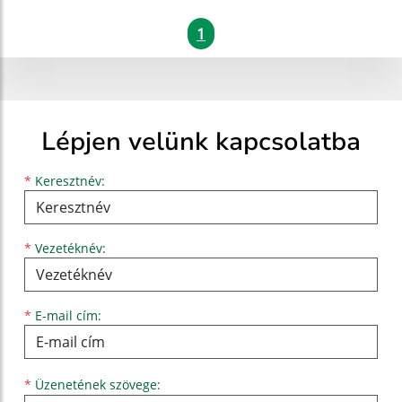
1
Lépjen velünk kapcsolatba
Keresztnév
Vezetéknév
E-mail cím
*
Keresztnév:
*
Vezetéknév:
*
E-mail cím:
Üzenetének szövege...
*
Üzenetének szövege: