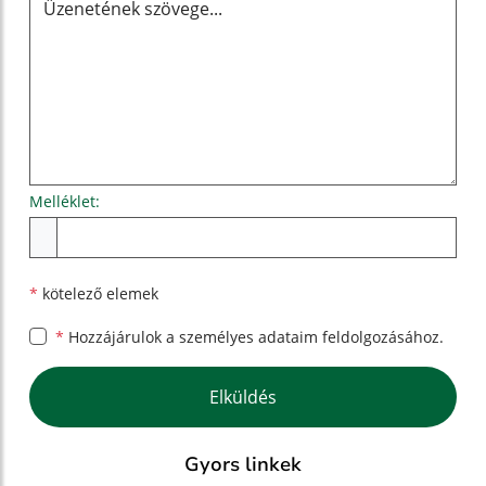
Melléklet:
Melléklet
*
kötelező elemek
*
Hozzájárulok a személyes
adataim feldolgozásához.
Google reCaptcha Response
Elküldés
Gyors linkek