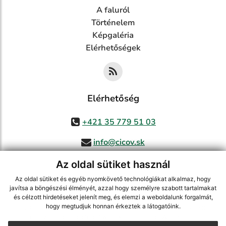
A faluról
Történelem
Képgaléria
Elérhetőségek
Elérhetőség
+421 35 779 51 03
info@cicov.sk
Az oldal sütiket használ
Az oldal sütiket és egyéb nyomkövető technológiákat alkalmaz, hogy
használja ki a legfrissebb információk követését az RSS funkcióval
,
javítsa a böngészési élményét, azzal hogy személyre szabott tartalmakat
ECHELON 2 CMS rendszer (tartalomkezelő rendszer),
Honlaptérkép
,
és célzott hirdetéseket jelenít meg, és elemzi a weboldalunk forgalmát,
hogy megtudjuk honnan érkeztek a látogatóink.
Internetes portál
,
webhosting
,
webex.digital, s.r.o.
,
Domain-ek
,
Domain
regisztráció
,
spoločnosť webex.digital, s.r.o.
,
Webmester