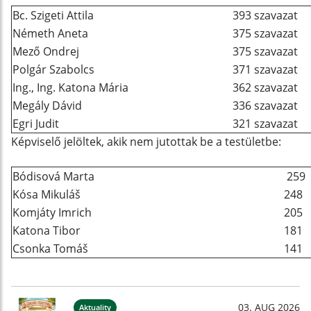
Bc. Szigeti Attila
393 szavazat
Németh Aneta
375 szavazat
Mező Ondrej
375 szavazat
Polgár Szabolcs
371 szavazat
Ing., Ing. Katona Mária
362 szavazat
Megály Dávid
336 szavazat
Egri Judit
321 szavazat
Képviselő jelöltek, akik nem jutottak be a testületbe:
Bódisová Marta
259
Kósa Mikuláš
248
Komjáty Imrich
205
Katona Tibor
181
Csonka Tomáš
141
03. AUG 2026
Aktuality