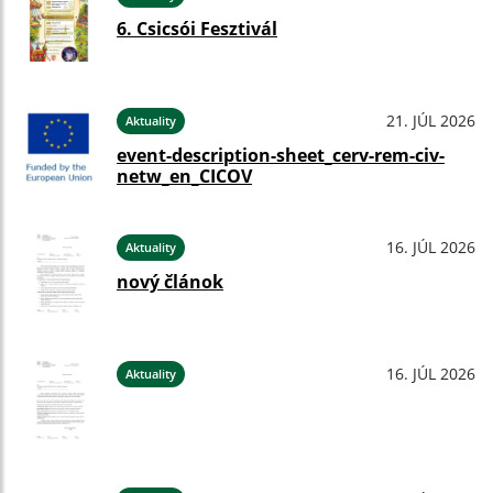
6. Csicsói Fesztivál
21. JÚL 2026
Aktuality
event-description-sheet_cerv-rem-civ-
netw_en_CICOV
16. JÚL 2026
Aktuality
nový článok
16. JÚL 2026
Aktuality