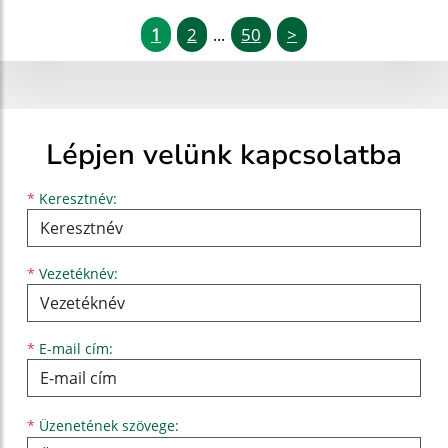
1
2
50
>
...
Lépjen velünk kapcsolatba
Keresztnév
Vezetéknév
E-mail cím
*
Keresztnév:
*
Vezetéknév:
*
E-mail cím:
Üzenetének szövege...
*
Üzenetének szövege: