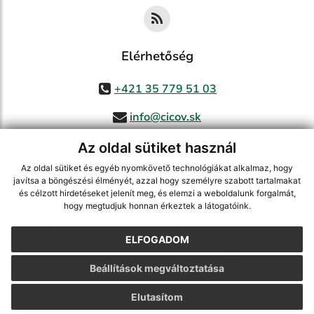
Elérhetőség
+421 35 779 51 03
info@cicov.sk
Az oldal sütiket használ
Az oldal sütiket és egyéb nyomkövető technológiákat alkalmaz, hogy
használja ki a legfrissebb információk követését az RSS funkcióval
,
javítsa a böngészési élményét, azzal hogy személyre szabott tartalmakat
ECHELON 2 CMS rendszer (tartalomkezelő rendszer),
Honlaptérkép
,
és célzott hirdetéseket jelenít meg, és elemzi a weboldalunk forgalmát,
hogy megtudjuk honnan érkeztek a látogatóink.
Internetes portál
,
webhosting
,
webex.digital, s.r.o.
,
Domain-ek
,
Domain
regisztráció
,
spoločnosť webex.digital, s.r.o.
,
Webmester
ELFOGADOM
A legutolsó frissítés időpontja:
03.08.2026
Beállítások megváltoztatása
Nyomtatás
|
Hozzáférési nyilatkozat
Szerzői jogok
|
Cookie-k
Elutasítom