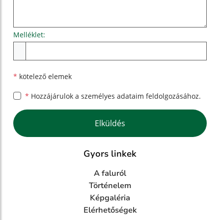
Melléklet:
Melléklet
*
kötelező elemek
*
Hozzájárulok a személyes
adataim feldolgozásához.
Google reCaptcha Response
Elküldés
Gyors linkek
A faluról
Történelem
Képgaléria
Elérhetőségek