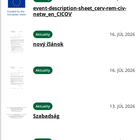
event-description-sheet_cerv-rem-civ-
netw_en_CICOV
16. JÚL 2026
Aktuality
nový článok
16. JÚL 2026
Aktuality
13. JÚL 2026
Aktuality
Szabadság