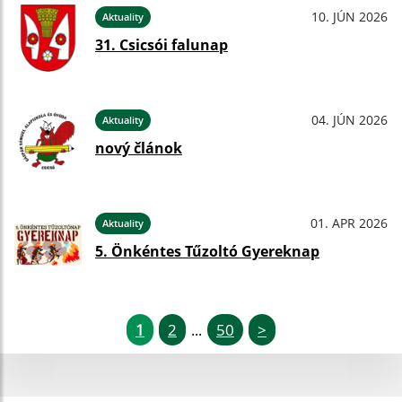
10. JÚN 2026
Aktuality
31. Csicsói falunap
04. JÚN 2026
Aktuality
nový článok
01. APR 2026
Aktuality
5. Önkéntes Tűzoltó Gyereknap
1
2
50
>
...