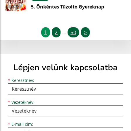
5. Önkéntes Tűzoltó Gyereknap
1
2
50
>
...
Lépjen velünk kapcsolatba
Keresztnév
Vezetéknév
E-mail cím
*
Keresztnév:
*
Vezetéknév:
*
E-mail cím: