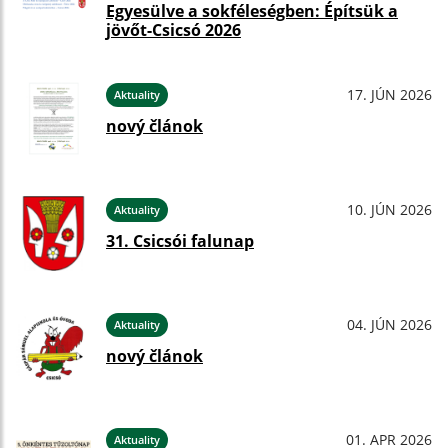
Egyesülve a sokféleségben: Építsük a
jövőt-Csicsó 2026
17. JÚN 2026
Aktuality
nový článok
10. JÚN 2026
Aktuality
31. Csicsói falunap
04. JÚN 2026
Aktuality
nový článok
01. APR 2026
Aktuality