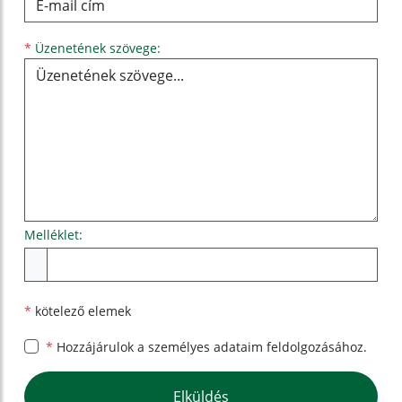
Üzenetének szövege...
*
Üzenetének szövege:
Melléklet:
Melléklet
*
kötelező elemek
*
Hozzájárulok a személyes
adataim feldolgozásához.
Google reCaptcha Response
Elküldés