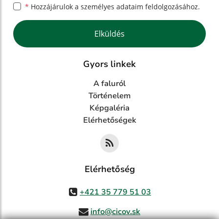
*
Hozzájárulok a személyes
adataim feldolgozásához.
Google reCaptcha Response
Elküldés
Gyors linkek
A faluról
Történelem
Képgaléria
Elérhetőségek
Elérhetőség
+421 35 779 51 03
info@cicov.sk