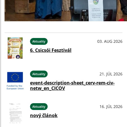
03. AUG 2026
Aktuality
6. Csicsói Fesztivál
21. JÚL 2026
Aktuality
event-description-sheet_cerv-rem-civ-
netw_en_CICOV
16. JÚL 2026
Aktuality
nový článok