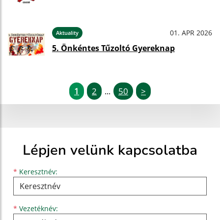
01. APR 2026
Aktuality
5. Önkéntes Tűzoltó Gyereknap
1
2
50
>
...
Lépjen velünk kapcsolatba
Keresztnév
Vezetéknév
E-mail cím
*
Keresztnév:
*
Vezetéknév: