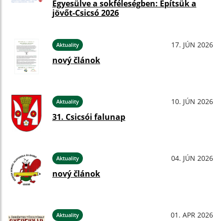
Egyesülve a sokféleségben: Építsük a
jövőt-Csicsó 2026
17. JÚN 2026
Aktuality
nový článok
10. JÚN 2026
Aktuality
31. Csicsói falunap
04. JÚN 2026
Aktuality
nový článok
01. APR 2026
Aktuality