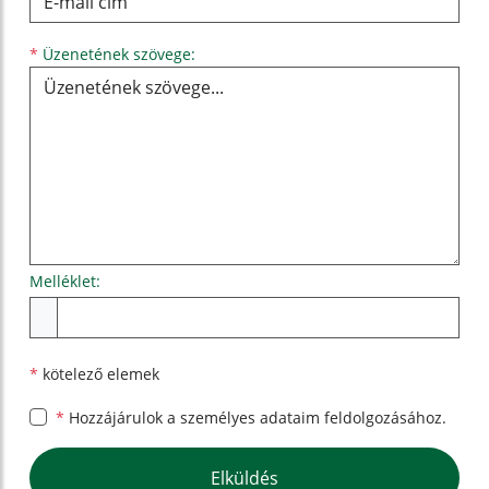
Üzenetének szövege...
*
Üzenetének szövege:
Melléklet:
Melléklet
*
kötelező elemek
*
Hozzájárulok a személyes
adataim feldolgozásához.
Google reCaptcha Response
Elküldés