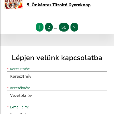
5. Önkéntes Tűzoltó Gyereknap
1
2
50
>
...
Lépjen velünk kapcsolatba
Keresztnév
Vezetéknév
E-mail cím
*
Keresztnév:
*
Vezetéknév:
*
E-mail cím: