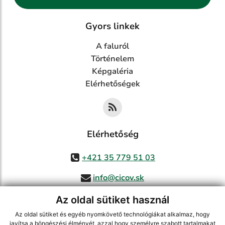
Gyors linkek
A faluról
Történelem
Képgaléria
Elérhetőségek
Elérhetőség
+421 35 779 51 03
info@cicov.sk
Az oldal sütiket használ
Az oldal sütiket és egyéb nyomkövető technológiákat alkalmaz, hogy
használja ki a legfrissebb információk követését az RSS funkcióval
,
javítsa a böngészési élményét, azzal hogy személyre szabott tartalmakat