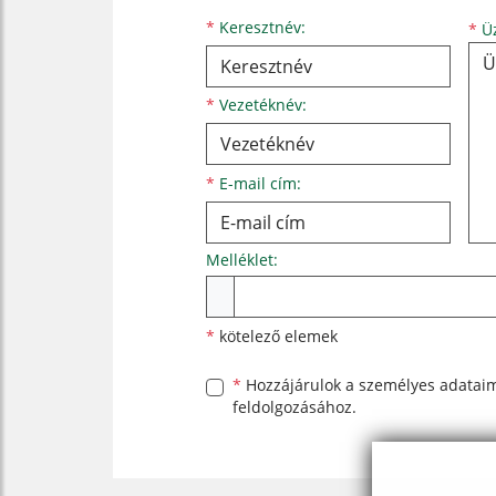
Keresztnév
Vezetéknév
E-mail cím
*
Keresztnév:
*
Üz
*
Vezetéknév:
*
E-mail cím:
Melléklet:
Melléklet
*
kötelező elemek
*
Hozzájárulok a személyes
adatai
feldolgozásához.