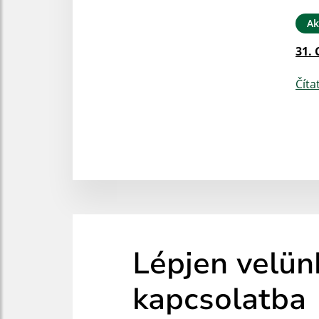
Ak
31. 
Číta
Lépjen velün
kapcsolatba