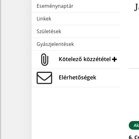
Eseménynaptár
Linkek
Születések
Gyászjelentések
Kötelező közzététel
Elérhetőségek
Ak
6. C