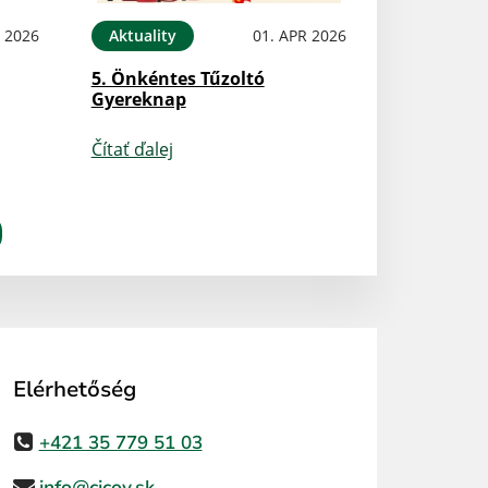
N 2026
Aktuality
01. APR 2026
5. Önkéntes Tűzoltó
Gyereknap
Čítať ďalej
Elérhetőség
+421 35 779 51 03
info@cicov.sk