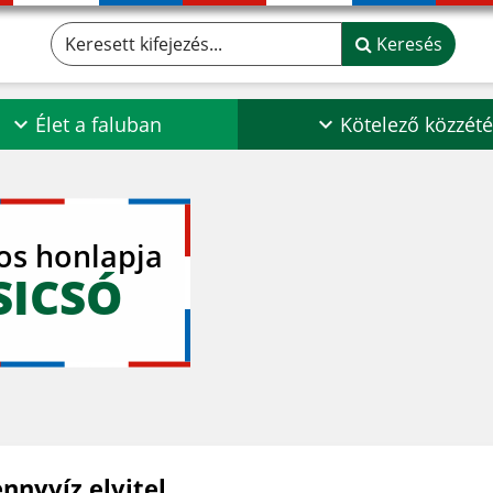
Keresett kifejezés...
Keresés
Élet a faluban
Kötelező közzété
los honlapja
SICSÓ
nnyvíz elvitel