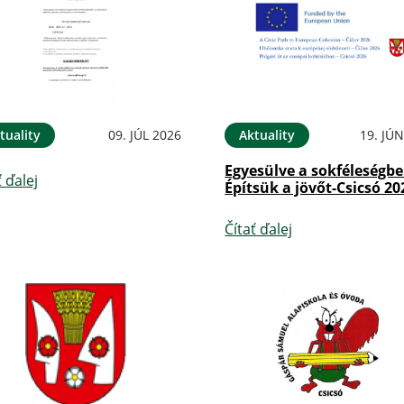
tuality
09. JÚL 2026
Aktuality
19. JÚ
Egyesülve a sokféleségbe
ť ďalej
Építsük a jövőt-Csicsó 20
Čítať ďalej