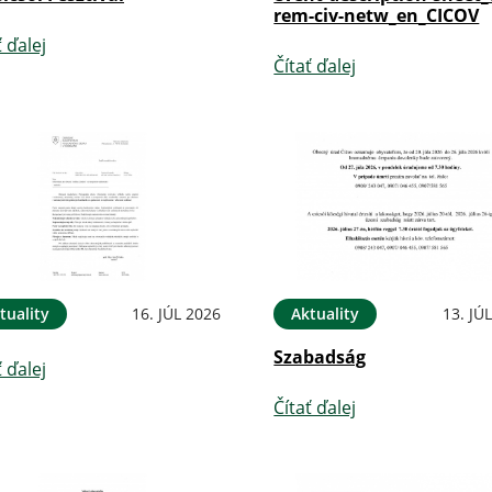
rem-civ-netw_en_CICOV
ť ďalej
Čítať ďalej
tuality
16. JÚL 2026
Aktuality
13. JÚ
Szabadság
ť ďalej
Čítať ďalej