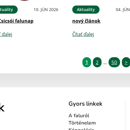
tuality
10. JÚN 2026
Aktuality
04. JÚ
Csicsói falunap
nový článok
ť ďalej
Čítať ďalej
1
2
50
>
...
k
Gyors linkek
A faluról
Történelem