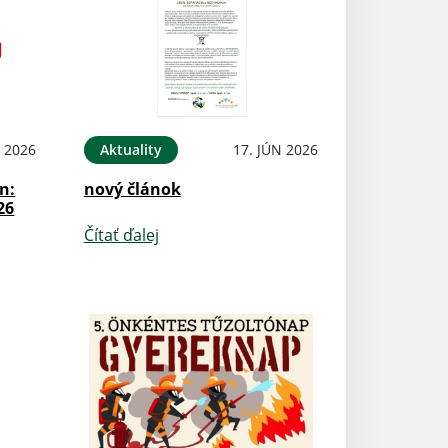
N 2026
Aktuality
17. JÚN 2026
n:
nový článok
26
Čítať ďalej