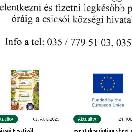
tuality
03. AUG 2026
Aktuality
21. JÚ
sicsói Fesztivál
event-description-sheet_