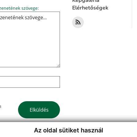
Képgaléria
Üzenetének szövege...
Elérhetőségek
enetének szövege:
Google reCaptcha Response
m
Elküldés
Az oldal sütiket használ