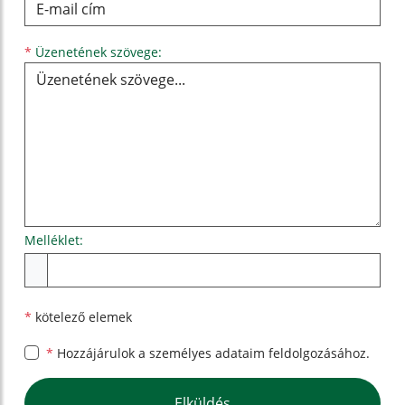
Üzenetének szövege...
*
Üzenetének szövege:
Melléklet:
Melléklet
*
kötelező elemek
*
Hozzájárulok a személyes
adataim feldolgozásához.
Google reCaptcha Response
Elküldés