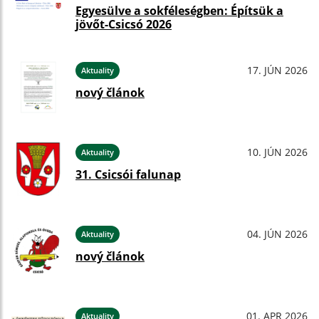
Egyesülve a sokféleségben: Építsük a
jövőt-Csicsó 2026
17. JÚN 2026
Aktuality
nový článok
10. JÚN 2026
Aktuality
31. Csicsói falunap
04. JÚN 2026
Aktuality
nový článok
01. APR 2026
Aktuality