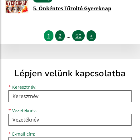
5. Önkéntes Tűzoltó Gyereknap
1
2
50
>
...
Lépjen velünk kapcsolatba
Keresztnév
Vezetéknév
E-mail cím
*
Keresztnév:
*
Vezetéknév:
*
E-mail cím: