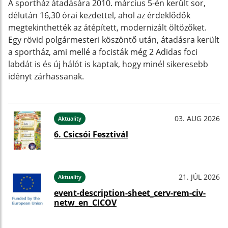
A sportház átadására 2010. március 5-én került sor,
délután 16,30 órai kezdettel, ahol az érdeklődők
megtekinthették az átépített, modernizált öltözőket.
Egy rövid polgármesteri köszöntő után, átadásra került
a sportház, ami mellé a focisták még 2 Adidas foci
labdát is és új hálót is kaptak, hogy minél sikeresebb
idényt zárhassanak.
03. AUG 2026
Aktuality
6. Csicsói Fesztivál
21. JÚL 2026
Aktuality
event-description-sheet_cerv-rem-civ-
netw_en_CICOV