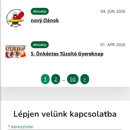
04. JÚN 2026
Aktuality
nový článok
01. APR 2026
Aktuality
5. Önkéntes Tűzoltó Gyereknap
1
2
50
>
...
Lépjen velünk kapcsolatba
Keresztnév
Vezetéknév
E-mail cím
*
Keresztnév: