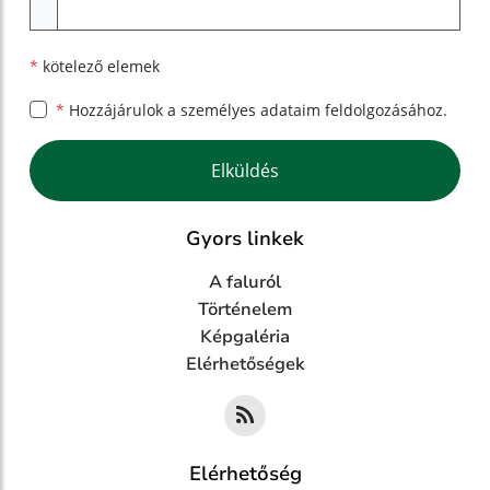
Melléklet
*
kötelező elemek
*
Hozzájárulok a személyes
adataim feldolgozásához.
Google reCaptcha Response
Elküldés
Gyors linkek
A faluról
Történelem
Képgaléria
Elérhetőségek
Elérhetőség